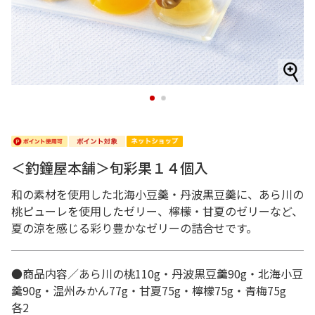
1
2
＜釣鐘屋本舗＞旬彩果１４個入
和の素材を使用した北海小豆羹・丹波黒豆羹に、あら川の
桃ピューレを使用したゼリー、檸檬・甘夏のゼリーなど、
夏の涼を感じる彩り豊かなゼリーの詰合せです。
●商品内容／あら川の桃110g・丹波黒豆羹90g・北海小豆
羹90g・温州みかん77g・甘夏75g・檸檬75g・青梅75g
各2