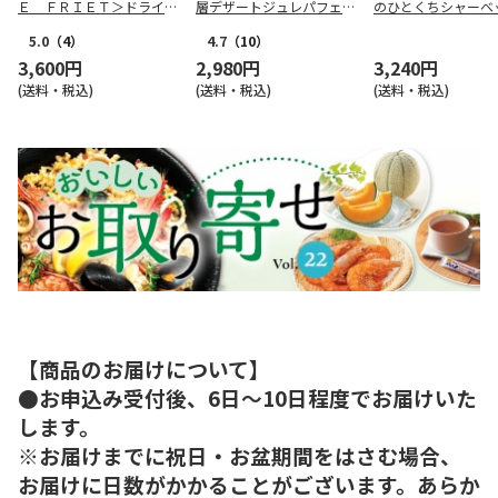
Ｅ ＦＲＩＥＴ＞ドライフ
層デザートジュレパフェ～
のひとくちシャーベ
リット５種１０個詰合せ
国産フルーツ入り～
5.0
（4）
4.7
（10）
3,600円
2,980円
3,240円
(送料・税込)
(送料・税込)
(送料・税込)
【商品のお届けについて】
●お申込み受付後、6日～10日程度でお届けいた
します。
※お届けまでに祝日・お盆期間をはさむ場合、
お届けに日数がかかることがございます。あらか