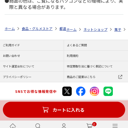
商品の色は、ご覧になるパソコンなどの環境により、実
際と異なる場合があります。
ホーム
食品・グルメストア
都道府県から探す
大阪府
＜釣鐘屋本
ホーム
ネットショップ
菓子
ご利用ガイド
よくあるご質問
お問い合わせ
利用規約
サイト運営会社について
特定商取引法に基づく表記について
プライバシーポリシー
商品のご提案はこちら
SNSでお得な情報発信中
カートに入れる
Copyright (C) JAPAN POST Co.,Ltd. All Rights Reserved.
0