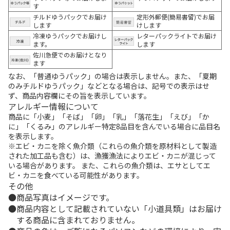
す
チルドゆうパックでお届け
定形外郵便(簡易書留)でお届
します
けします
冷凍ゆうパックでお届けし
レターパックライトでお届け
ます。
します
佐川急便でのお届けとなり
ます
なお、「普通ゆうパック」の場合は表示しません。また、「夏期
のみチルドゆうパック」などとなる場合は、記号での表示はせ
ず、商品内容欄にその旨を表示しています。
アレルギー情報について
商品に「小麦」「そば」「卵」「乳」「落花生」「えび」「か
に」「くるみ」のアレルギー特定8品目を含んでいる場合に品目名
を表示します。
※エビ・カニを除く魚介類（これらの魚介類を原材料として製造
された加工品も含む）は、漁獲漁法によりエビ・カニが混じって
いる場合があります。 また、これらの魚介類は、エサとしてエ
ビ・カニを食べている可能性があります。
その他
商品写真はイメージです。
商品内容として記載されていない「小道具類」はお届け
する商品に含まれておりません。