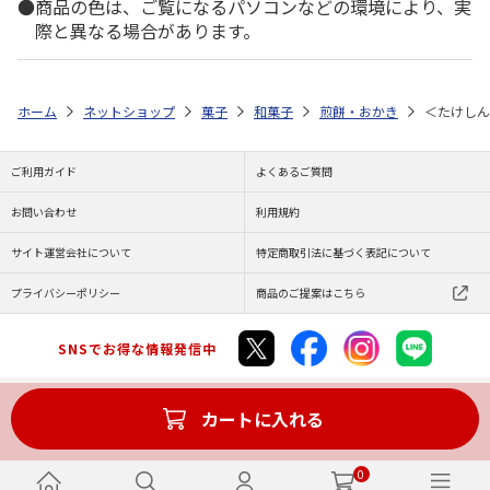
商品の色は、ご覧になるパソコンなどの環境により、実
際と異なる場合があります。
ホーム
ネットショップ
菓子
和菓子
煎餅・おかき
＜たけしん
ご利用ガイド
よくあるご質問
お問い合わせ
利用規約
サイト運営会社について
特定商取引法に基づく表記について
プライバシーポリシー
商品のご提案はこちら
SNSでお得な情報発信中
カートに入れる
Copyright (C) JAPAN POST Co.,Ltd. All Rights Reserved.
0