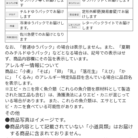
す
チルドゆうパックでお届け
定形外郵便(簡易書留)でお届
します
けします
冷凍ゆうパックでお届けし
レターパックライトでお届け
ます。
します
佐川急便でのお届けとなり
ます
なお、「普通ゆうパック」の場合は表示しません。また、「夏期
のみチルドゆうパック」などとなる場合は、記号での表示はせ
ず、商品内容欄にその旨を表示しています。
アレルギー情報について
商品に「小麦」「そば」「卵」「乳」「落花生」「えび」「か
に」「くるみ」のアレルギー特定8品目を含んでいる場合に品目名
を表示します。
※エビ・カニを除く魚介類（これらの魚介類を原材料として製造
された加工品も含む）は、漁獲漁法によりエビ・カニが混じって
いる場合があります。 また、これらの魚介類は、エサとしてエ
ビ・カニを食べている可能性があります。
その他
商品写真はイメージです。
商品内容として記載されていない「小道具類」はお届け
する商品に含まれておりません。