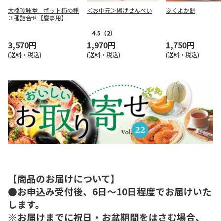
大橋珍味堂 ポット柿の種
＜お中元＞揚げせんべい
ふくよか餅
３種詰合せ【慶事用】
4.5
（2）
3,570円
1,970円
1,750円
(送料・税込)
(送料・税込)
(送料・税込)
【商品のお届けについて】
●お申込み受付後、6日～10日程度でお届けいた
します。
※お届けまでに祝日・お盆期間をはさむ場合、