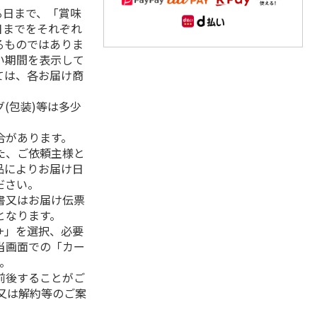
る日まで、「賞味
日までをそれぞれ
るものではありま
い期間を表示して
ては、各お届け商
(包装)等は多少
合があります。
た、ご依頼主様と
品によりお届け日
ださい。
書又はお届け伝票
となります。
+」を選択、必要
当画面での「カー
。
前後することがご
又は解約等のご案