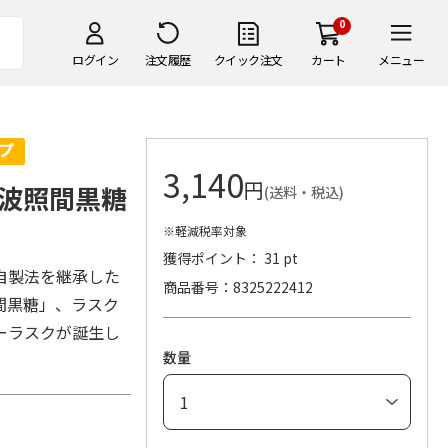
0
ログイン
注文履歴
クイック注文
カート
メニュー
3,140
円
波照間黒糖
(送料・税込)
※軽減税率対象
獲得ポイント： 31 pt
自製法を継承した
商品番号
8325222412
間黒糖」、ラスク
ーラスクが誕生し
数量