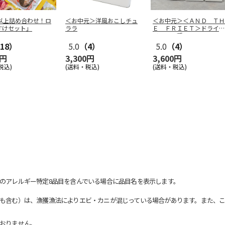
点以上詰め合わせ！ロ
＜お中元＞洋風おこしチュ
＜お中元＞＜ＡＮＤ ＴＨ
すけセット」
ララ
Ｅ ＦＲＩＥＴ＞ドライフ
リット５種
…
18）
5.0
（4）
5.0
（4）
0円
3,300円
3,600円
税込)
(送料・税込)
(送料・税込)
のアレルギー特定8品目を含んでいる場合に品目名を表示します。
も含む）は、漁獲漁法によりエビ・カニが混じっている場合があります。また、こ
おりません。