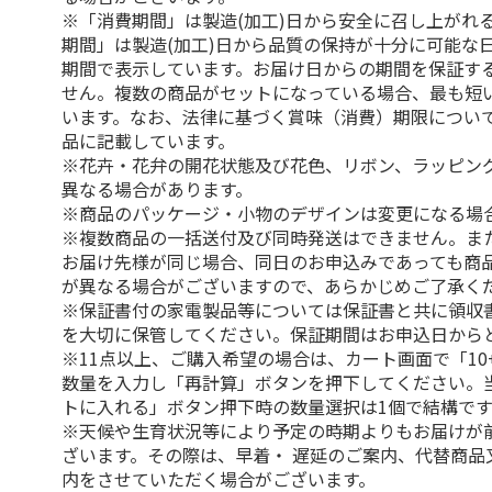
※「消費期間」は製造(加工)日から安全に召し上がれ
期間」は製造(加工)日から品質の保持が十分に可能な
期間で表示しています。お届け日からの期間を保証す
せん。複数の商品がセットになっている場合、最も短
います。なお、法律に基づく賞味（消費）期限につい
品に記載しています。
※花卉・花弁の開花状態及び花色、リボン、ラッピング
異なる場合があります。
※商品のパッケージ・小物のデザインは変更になる場
※複数商品の一括送付及び同時発送はできません。ま
お届け先様が同じ場合、同日のお申込みであっても商
が異なる場合がございますので、あらかじめご了承く
※保証書付の家電製品等については保証書と共に領収
を大切に保管してください。保証期間はお申込日から
※11点以上、ご購入希望の場合は、カート画面で「10
数量を入力し「再計算」ボタンを押下してください。
トに入れる」ボタン押下時の数量選択は1個で結構です
※天候や生育状況等により予定の時期よりもお届けが
ざいます。その際は、早着・ 遅延のご案内、代替商品
内をさせていただく場合がございます。