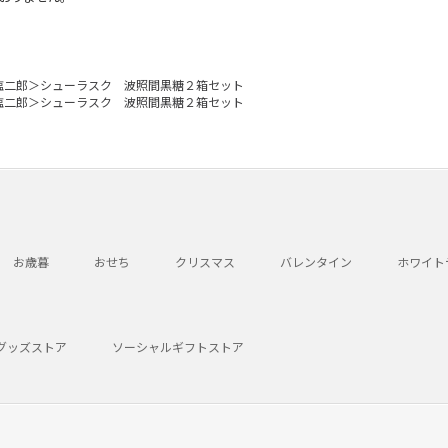
塩二郎＞シューラスク 波照間黒糖２箱セット
塩二郎＞シューラスク 波照間黒糖２箱セット
お歳暮
おせち
クリスマス
バレンタイン
ホワイト
グッズストア
ソーシャルギフトストア