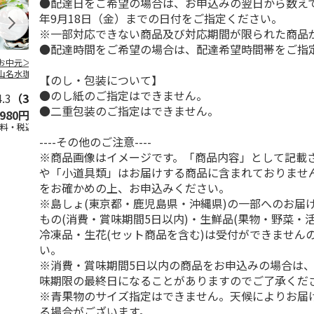
●配達日をご希望の場合は、お申込みの翌日から数えて1
年9月18日（金）までの日付をご指定ください。
※一部対応できない商品及び対応期間が限られた商品
●配達時間をご希望の場合は、配達希望時間帯をご指
お中元＞北海道羊
＜お中元＞＜ひとと
＜お中元＞＜銀座千
バンホーテン
山名水珈琲ゼリー
え＞３層デザートジ
疋屋＞銀座ゼリー９
コレートシロ
【のし・包装について】
個
ュレパフェ～国産フ
個
ーション」
●のし紙のご指定はできません。
4.3
（3）
ルー
4.7
…
（10）
5.0
（5）
30g×21
…
●二重包装のご指定はできません。
,980円
2,980円
3,240円
4,980円
送料・税込)
(送料・税込)
(送料・税込)
(送料・税込)
----その他のご注意----
※商品画像はイメージです。「商品内容」として記載
や「小道具類」はお届けする商品に含まれておりませ
をお確かめの上、お申込みください。
※島しょ(東京都・鹿児島県・沖縄県)の一部へのお届
もの(消費・賞味期間5日以内)・生鮮品(果物・野菜・
冷凍品・生花(セット商品を含む)は受付ができません
い。
※消費・賞味期間5日以内の商品をお申込みの場合は
味期限の最終日になることがありますのでご了承くだ
※青果物のサイズ指定はできません。天候によりお届
る場合がございます。