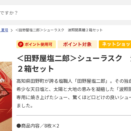
 夏号
＜田野屋塩二郎＞シューラスク 波照間黒糖２箱セット
＜田野屋塩二郎＞シューラスク 
２箱セット
高知県田野町が誇る塩職人「田野屋塩二郎」。その独
希少な天日塩と、太陽と大地の恵みを凝縮した「波照
専用に焼き上げたシュー、驚くほど口どけの良いシュ
ました。
●商品内容／8枚×2