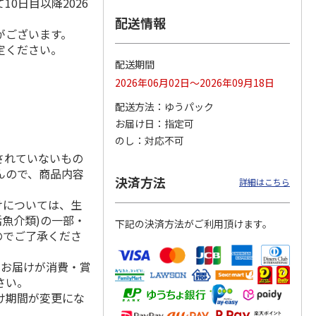
0日目以降2026
配送情報
がございます。
定ください。
「チョ
＜沼津深海プリン工
【冷凍】三國シェフ
＜お中元＞＜ねんり
配送期間
ップポ
房＞プレーン・深海
推奨 2種のブリュレ
ん家＞夏限定 ひと
2026年06月02日～2026年09月18日
プリンセット
6個セット(クレー
…
くちバーム詰合せ
5.0
（4）
４種
…
配送方法
ゆうパック
3,900円
4,320円
3,980円
お届け日
指定可
(送料・税込)
(送料・税込)
(送料・税込)
のし
対応不可
されていないもの
んので、商品内容
決済方法
詳細はこちら
けについては、生
活魚介類)の一部・
下記の決済方法がご利用頂けます。
のでご了承くださ
、お届けが消費・賞
さい。
け期間が変更にな