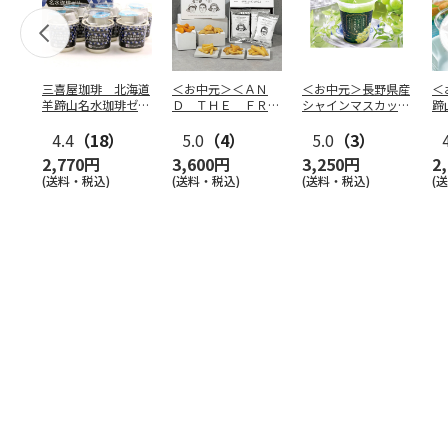
三喜屋珈琲 北海道
＜お中元＞＜ＡＮ
＜お中元＞長野県産
＜
羊蹄山名水珈琲ゼリ
Ｄ ＴＨＥ ＦＲＩ
シャインマスカット
蹄
ー詰合せ MCJ-AE
ＥＴ＞ドライフリッ
のゼリー
７
4.4
（18）
ト５種
5.0
（4）
…
5.0
（3）
2,770円
3,600円
3,250円
2
(送料・税込)
(送料・税込)
(送料・税込)
(