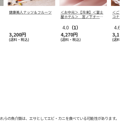
健康美人ナッツ＆フルーツ
＜お中元＞【冷凍】＜富士
＜ご自宅用
屋ホテル＞ 宮ノ下チーズ
コナツ）家
ケーキ
4.0
（1）
4.6
（15
3,200円
4,270円
3,140円
(送料・税込)
(送料・税込)
(送料・税込)
れらの魚介類は、エサとしてエビ・カニを食べている可能性があります。