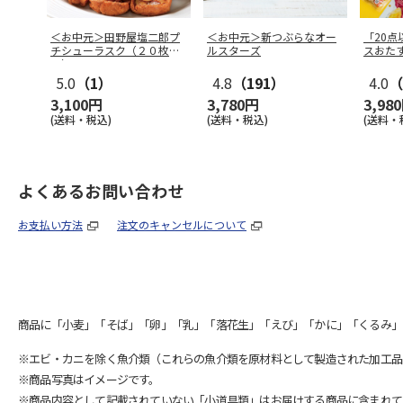
＜お中元＞田野屋塩二郎プ
＜お中元＞新つぶらなオー
「20
チシューラスク（２０枚
ルスターズ
スおた
入）
5.0
（1）
4.8
（191）
4.0
（
3,100円
3,780円
3,98
(送料・税込)
(送料・税込)
(送料・
よくあるお問い合わせ
お支払い方法
注文のキャンセルについて
商品に「小麦」「そば」「卵」「乳」「落花生」「えび」「かに」「くるみ」
※エビ・カニを除く魚介類（これらの魚介類を原材料として製造された加工品
※商品写真はイメージです。
※商品内容として記載されていない「小道具類」はお届けする商品に含まれて