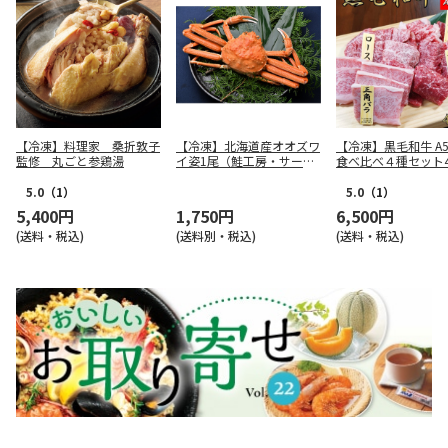
【冷凍】料理家 桑折敦子
【冷凍】北海道産オオズワ
【冷凍】黒毛和牛 A
監修 丸ごと参鶏湯
イ姿1尾（鮭工房・サーモ
食べ比べ４種セット4
ンハウス）
5.0
（1）
5.0
（1）
5,400円
1,750円
6,500円
(送料・税込)
(送料別・税込)
(送料・税込)