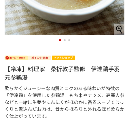
1
2
3
【冷凍】料理家 桑折敦子監修 伊達鶏手羽
元参鶏湯
柔らかくジューシーな肉質とコクのある味わいが特徴の
「伊達鶏」を使用した参鶏湯。もち米やナツメ、高麗人参
などと一緒に生姜やにんにくがほのかに香るスープでじっ
くりと煮込んだお肉は、骨からほろりと外れるほど柔らか
く仕上がっています。