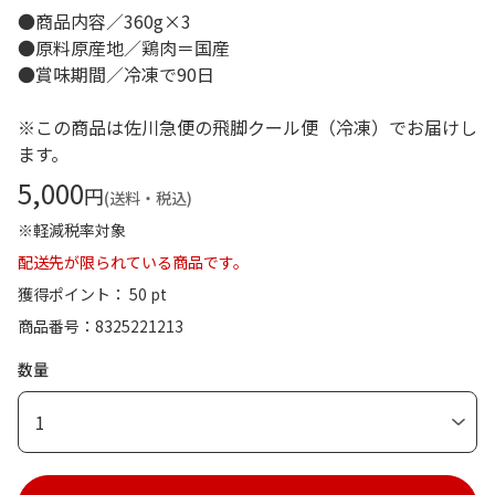
●商品内容／360g×3
●原料原産地／鶏肉＝国産
●賞味期間／冷凍で90日
※この商品は佐川急便の飛脚クール便（冷凍）でお届けし
ます。
5,000
円
(送料・税込)
※軽減税率対象
配送先が限られている商品です。
獲得ポイント： 50 pt
商品番号
8325221213
数量
1