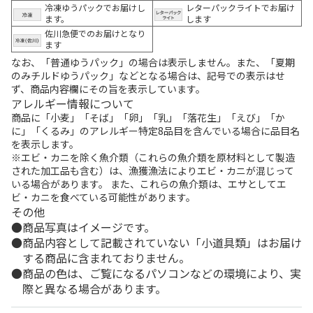
冷凍ゆうパックでお届けし
レターパックライトでお届け
ます。
します
佐川急便でのお届けとなり
ます
なお、「普通ゆうパック」の場合は表示しません。また、「夏期
のみチルドゆうパック」などとなる場合は、記号での表示はせ
ず、商品内容欄にその旨を表示しています。
アレルギー情報について
商品に「小麦」「そば」「卵」「乳」「落花生」「えび」「か
に」「くるみ」のアレルギー特定8品目を含んでいる場合に品目名
を表示します。
※エビ・カニを除く魚介類（これらの魚介類を原材料として製造
された加工品も含む）は、漁獲漁法によりエビ・カニが混じって
いる場合があります。 また、これらの魚介類は、エサとしてエ
ビ・カニを食べている可能性があります。
その他
商品写真はイメージです。
商品内容として記載されていない「小道具類」はお届け
する商品に含まれておりません。
商品の色は、ご覧になるパソコンなどの環境により、実
際と異なる場合があります。