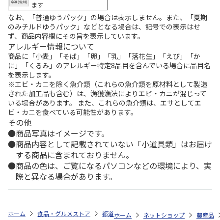
ます
なお、「普通ゆうパック」の場合は表示しません。また、「夏期
のみチルドゆうパック」などとなる場合は、記号での表示はせ
ず、商品内容欄にその旨を表示しています。
アレルギー情報について
商品に「小麦」「そば」「卵」「乳」「落花生」「えび」「か
に」「くるみ」のアレルギー特定8品目を含んでいる場合に品目名
を表示します。
※エビ・カニを除く魚介類（これらの魚介類を原材料として製造
された加工品も含む）は、漁獲漁法によりエビ・カニが混じって
いる場合があります。 また、これらの魚介類は、エサとしてエ
ビ・カニを食べている可能性があります。
その他
商品写真はイメージです。
商品内容として記載されていない「小道具類」はお届け
する商品に含まれておりません。
商品の色は、ご覧になるパソコンなどの環境により、実
際と異なる場合があります。
ホーム
食品・グルメストア
都道府県から探す
香川県
【冷凍】香
ホーム
ネットショップ
農産品