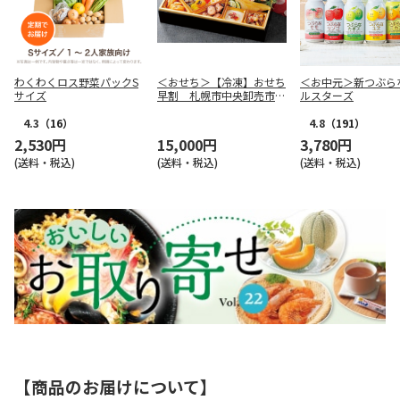
わくわくロス野菜パックS
＜おせち＞【冷凍】おせち
＜お中元＞新つぶら
サイズ
早割 札幌市中央卸売市場
ルスターズ
発 彩膳
4.3
（16）
4.8
（191）
2,530円
15,000円
3,780円
(送料・税込)
(送料・税込)
(送料・税込)
【商品のお届けについて】