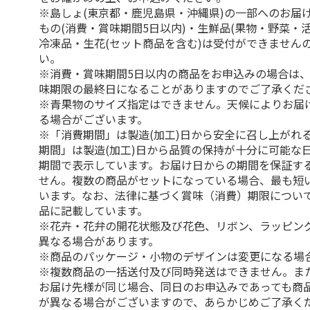
※島しょ(東京都・鹿児島県・沖縄県)の一部へのお届
もの(消費・賞味期間5日以内)・生鮮品(果物・野菜・
冷凍品・生花(セット商品を含む)は受付ができません
い。
※消費・賞味期間5日以内の商品をお申込みの場合は
味期限の最終日になることがありますのでご了承くだ
※青果物のサイズ指定はできません。天候によりお届
る場合がございます。
※「消費期間」は製造(加工)日から安全に召し上がれ
期間」は製造(加工)日から品質の保持が十分に可能な
期間で表示しています。お届け日からの期間を保証す
せん。複数の商品がセットになっている場合、最も短
います。なお、法律に基づく賞味（消費）期限につい
品に記載しています。
※花卉・花弁の開花状態及び花色、リボン、ラッピング
異なる場合があります。
※商品のパッケージ・小物のデザインは変更になる場
※複数商品の一括送付及び同時発送はできません。ま
お届け先様が同じ場合、同日のお申込みであっても商
が異なる場合がございますので、あらかじめご了承く