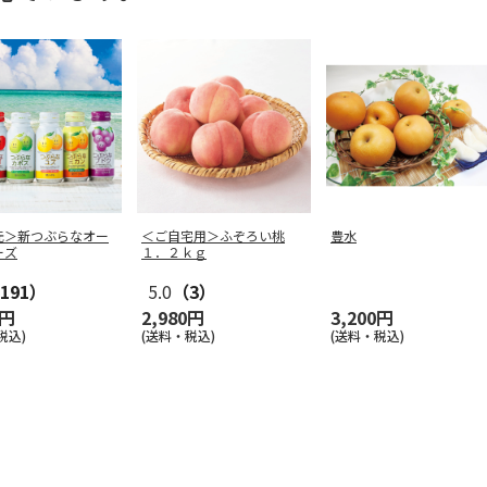
元＞新つぶらなオー
＜ご自宅用＞ふぞろい桃
豊水
ーズ
１．２ｋｇ
191）
5.0
（3）
0円
2,980円
3,200円
税込)
(送料・税込)
(送料・税込)