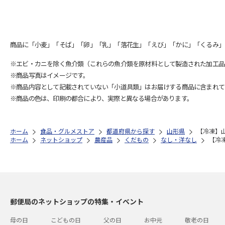
商品に「小麦」「そば」「卵」「乳」「落花生」「えび」「かに」「くるみ」
※エビ・カニを除く魚介類（これらの魚介類を原材料として製造された加工品
※商品写真はイメージです。
※商品内容として記載されていない「小道具類」はお届けする商品に含まれて
※商品の色は、印刷の都合により、実際と異なる場合があります。
ホーム
食品・グルメストア
都道府県から探す
山形県
【冷凍】
ホーム
ネットショップ
農産品
くだもの
なし・洋なし
【冷
郵便局のネットショップの特集・イベント
母の日
こどもの日
父の日
お中元
敬老の日