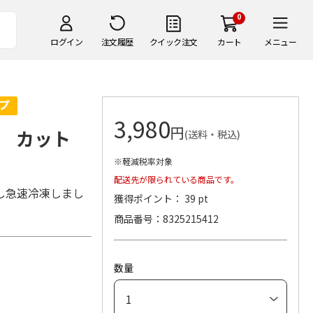
0
ログイン
注文履歴
クイック注文
カート
メニュー
3,980
円
ス カット
(送料・税込)
※軽減税率対象
配送先が限られている商品です。
し急速冷凍しまし
獲得ポイント： 39 pt
商品番号
8325215412
数量