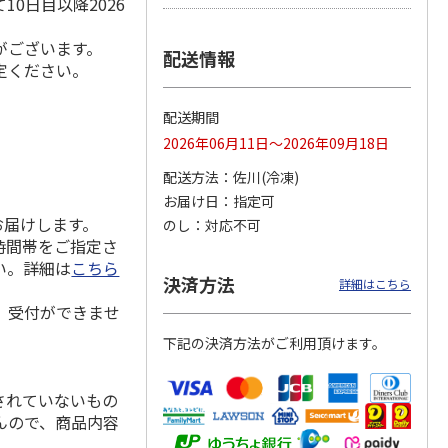
0日目以降2026
がございます。
配送情報
定ください。
用 ３
福島県産ふぞろい
訳あり黄桃
シャインマスカッ
桃 川中島白桃
ト Ａ
配送期間
）
2026年06月11日～2026年09月18日
3,400円
3,200円
3,980円
配送方法
佐川(冷凍)
(送料・税込)
(送料・税込)
(送料・税込)
お届け日
指定可
お届けします。
のし
対応不可
時間帯をご指定さ
い。詳細は
こちら
決済方法
詳細はこちら
、受付ができませ
下記の決済方法がご利用頂けます。
されていないもの
んので、商品内容