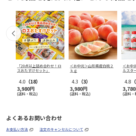
「20点以上詰め合わせ！ロ
＜お中元＞山形県産白桃２
＜お中
スおたすけセット」
ｋｇ
ルスタ
4.0
（18）
4.3
（3）
4.8
（
3,980円
3,980円
3,78
(送料・税込)
(送料・税込)
(送料・
よくあるお問い合わせ
お支払い方法
注文のキャンセルについて