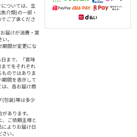
けについては、生
活魚介類)の一部・
のでご了承くださ
、お届けが消費・賞
さい。
け期間が変更にな
る日まで、「賞味
日までをそれぞれ
るものではありま
い期間を表示して
ては、各お届け商
(包装)等は多少
合があります。
た、ご依頼主様と
品によりお届け日
ださい。