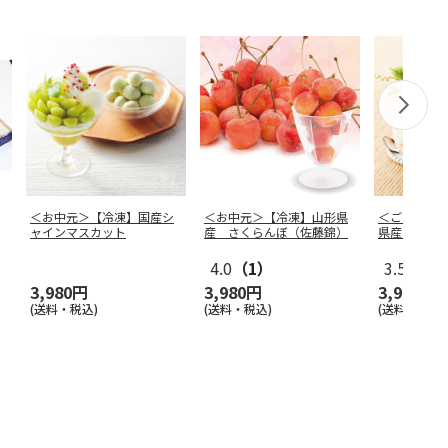
＜お中元＞【冷凍】国産シ
＜お中元＞【冷凍】山形県
＜ご自宅用
ャインマスカット
産 さくらんぼ（佐藤錦）
県産 白桃
4.0
（1）
3.5
（2）
3,980円
3,980円
3,980円
(送料・税込)
(送料・税込)
(送料・税込)