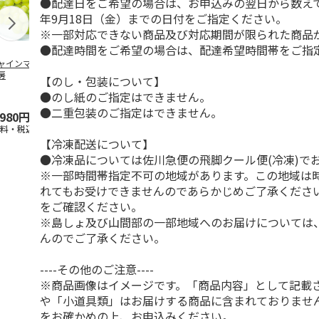
●配達日をご希望の場合は、お申込みの翌日から数えて1
年9月18日（金）までの日付をご指定ください。
※一部対応できない商品及び対応期間が限られた商品
●配達時間をご希望の場合は、配達希望時間帯をご指
ャインマスカット
ＷＥＢ定期便果物コ
ビッグマスクメロ
夏小夏 家庭
房
ース
ン ２個入
ｋｇ
【のし・包装について】
●のし紙のご指定はできません。
4.5
（102）
4.7
（10）
4.6
（25
●二重包装のご指定はできません。
,980円
3,780円
4,150円
3,140円
送料・税込)
(送料・税込)
(送料・税込)
(送料・税込)
【冷凍配送について】
●冷凍品については佐川急便の飛脚クール便(冷凍)で
※一部時間帯指定不可の地域があります。この地域は
れてもお受けできませんのであらかじめご了承くださ
をご確認ください。
※島しょ及び山間部の一部地域へのお届けについては
んのでご了承ください。
----その他のご注意----
※商品画像はイメージです。「商品内容」として記載
や「小道具類」はお届けする商品に含まれておりませ
をお確かめの上、お申込みください。