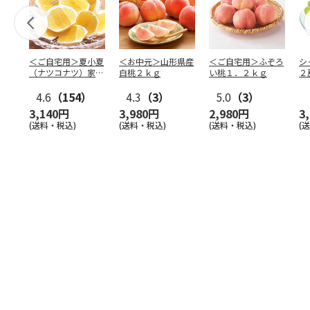
＜ご自宅用＞夏小夏
＜お中元＞山形県産
＜ご自宅用＞ふぞろ
シ
（ナツコナツ）家庭
白桃２ｋｇ
い桃１．２ｋｇ
２
用３ｋｇ
4.6
（154）
4.3
（3）
5.0
（3）
3,140円
3,980円
2,980円
3
(送料・税込)
(送料・税込)
(送料・税込)
(