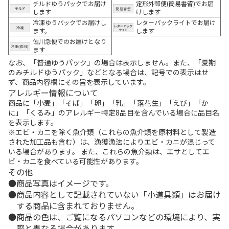
チルドゆうパックでお届け
定形外郵便(簡易書留)でお届
します
けします
冷凍ゆうパックでお届けし
レターパックライトでお届け
ます。
します
佐川急便でのお届けとなり
ます
なお、「普通ゆうパック」の場合は表示しません。また、「夏期
のみチルドゆうパック」などとなる場合は、記号での表示はせ
ず、商品内容欄にその旨を表示しています。
アレルギー情報について
商品に「小麦」「そば」「卵」「乳」「落花生」「えび」「か
に」「くるみ」のアレルギー特定8品目を含んでいる場合に品目名
を表示します。
※エビ・カニを除く魚介類（これらの魚介類を原材料として製造
された加工品も含む）は、漁獲漁法によりエビ・カニが混じって
いる場合があります。 また、これらの魚介類は、エサとしてエ
ビ・カニを食べている可能性があります。
その他
商品写真はイメージです。
商品内容として記載されていない「小道具類」はお届け
する商品に含まれておりません。
商品の色は、ご覧になるパソコンなどの環境により、実
際と異なる場合があります。