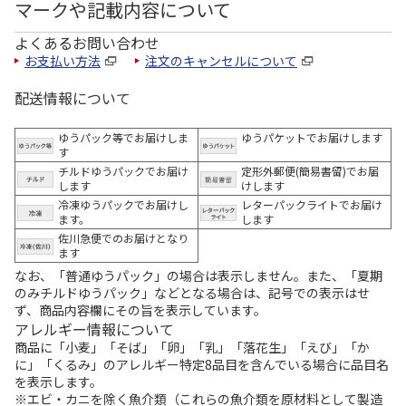
マークや記載内容について
よくあるお問い合わせ
お支払い方法
注文のキャンセルについて
配送情報について
ゆうパック等でお届けしま
ゆうパケットでお届けします
す
チルドゆうパックでお届け
定形外郵便(簡易書留)でお届
します
けします
冷凍ゆうパックでお届けし
レターパックライトでお届け
ます。
します
佐川急便でのお届けとなり
ます
なお、「普通ゆうパック」の場合は表示しません。また、「夏期
のみチルドゆうパック」などとなる場合は、記号での表示はせ
ず、商品内容欄にその旨を表示しています。
アレルギー情報について
商品に「小麦」「そば」「卵」「乳」「落花生」「えび」「か
に」「くるみ」のアレルギー特定8品目を含んでいる場合に品目名
を表示します。
※エビ・カニを除く魚介類（これらの魚介類を原材料として製造