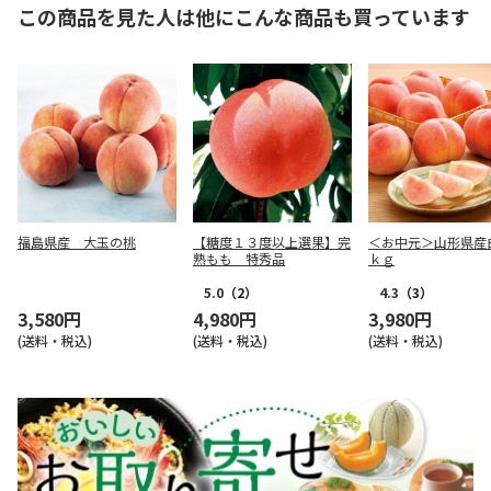
この商品を見た人は他にこんな商品も買っています
福島県産 大玉の桃
【糖度１３度以上選果】完
＜お中元＞山形県産
熟もも 特秀品
ｋｇ
5.0
（2）
4.3
（3）
3,580円
4,980円
3,980円
(送料・税込)
(送料・税込)
(送料・税込)