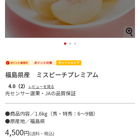
1
2
3
福島県産 ミスピーチプレミアム
4.0
（2）
レビューを見る
光センサー選果・JAの品質保証
●商品内容／1.6kg（秀・特秀：6～9個）
●原産地／福島県
4,500
円
(送料・税込)