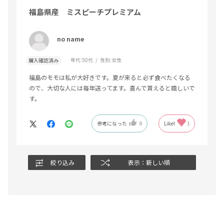
福島県産 ミスピーチプレミアム
no name
年代:
50代
性別:
女性
購入確認済み
福島のモモは私が大好きです。夏が来ると必ず食べたくなる
ので、大切な人には毎年送ってます。喜んで貰えると嬉しいで
す。
参考になった
0
Like!
1
絞り込み
表示：新しい順