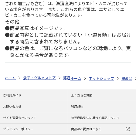
された加工品も含む）は、漁獲漁法によりエビ・カニが混じって
いる場合があります。 また、これらの魚介類は、エサとしてエ
ビ・カニを食べている可能性があります。
その他
商品写真はイメージです。
商品内容として記載されていない「小道具類」はお届け
する商品に含まれておりません。
商品の色は、ご覧になるパソコンなどの環境により、実
際と異なる場合があります。
ホーム
食品・グルメストア
都道府県から探す
福島県
福島県産 
ホーム
ネットショップ
農産品
ご利用ガイド
よくあるご質問
お問い合わせ
利用規約
サイト運営会社について
特定商取引法に基づく表記について
プライバシーポリシー
商品のご提案はこちら