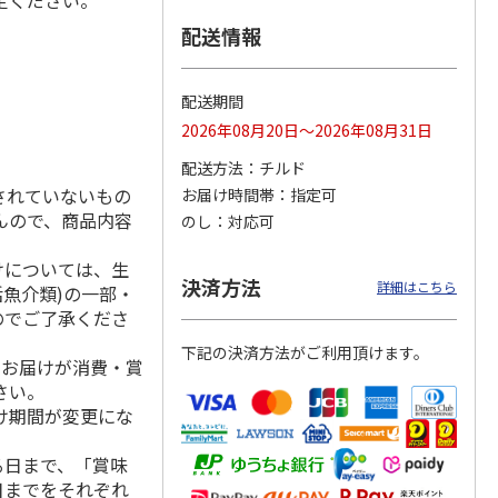
定ください。
配送情報
シュ＆
わくわくロス野菜パ
ＪＡあきた湖東のえ
越後製菓「クッキン
配送期間
ト
ックMサイズ【１
だまめ
グもち」120g×45
2026年08月20日～2026年08月31日
回】
袋
3.3
（3）
4.8
（10）
5.0
（1）
配送方法
チルド
3,865円
2,700円
4,380円
されていないもの
お届け時間帯
指定可
(送料・税込)
(送料・税込)
(送料・税込)
んので、商品内容
のし
対応可
けについては、生
決済方法
詳細はこちら
活魚介類)の一部・
のでご了承くださ
下記の決済方法がご利用頂けます。
、お届けが消費・賞
さい。
け期間が変更にな
る日まで、「賞味
日までをそれぞれ