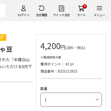
0
ログイン
注文履歴
クイック注文
カート
メニュー
4,200
円
ゃ豆
(送料・税込)
※軽減税率対象
された「本種白山
獲得ポイント： 42 pt
みいただける8月下
商品番号
8325213915
数量