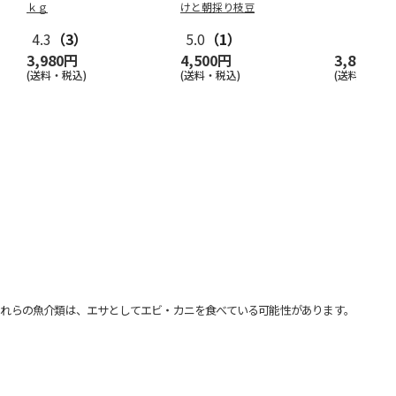
ｋｇ
けと朝採り枝豆
4.3
（3）
5.0
（1）
3,980円
4,500円
3,800円
(送料・税込)
(送料・税込)
(送料・税込)
れらの魚介類は、エサとしてエビ・カニを食べている可能性があります。