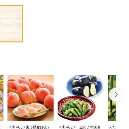
ロ
＜お中元＞山形県産白桃２
＜お中元＞十全茄子の浅漬
えだまめ