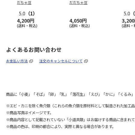
だちゃ豆
だだちゃ豆
5.0
（1）
5.0
（
4,200円
4,050円
3,20
(送料・税込)
(送料・税込)
(送料・
よくあるお問い合わせ
お支払い方法
注文のキャンセルについて
商品に「小麦」「そば」「卵」「乳」「落花生」「えび」「かに」「くるみ」
※エビ・カニを除く魚介類（これらの魚介類を原材料として製造された加工品
※商品写真はイメージです。
※商品内容として記載されていない「小道具類」はお届けする商品に含まれて
※商品の色は、印刷の都合により、実際と異なる場合があります。