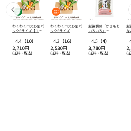
わくわくロス野菜パ
わくわくロス野菜パ
越後製菓「かきもち
越
ックSサイズ【１
ックSサイズ
いろいろ」
な
回】
280g×12袋
2
4.4
（10）
4.3
（16）
4.5
（4）
2,710円
2,530円
3,780円
2
(送料・税込)
(送料・税込)
(送料・税込)
(