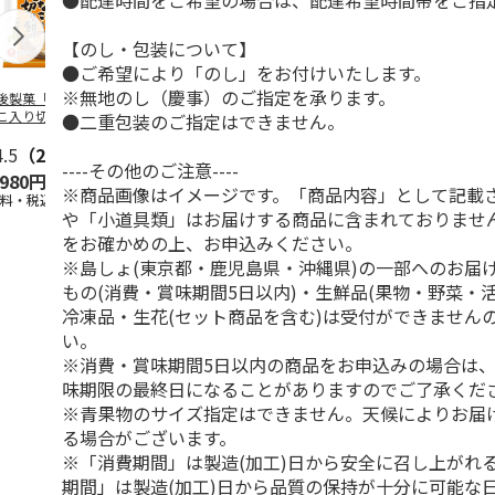
●配達時間をご希望の場合は、配達希望時間帯をご指
【のし・包装について】
●ご希望により「のし」をお付けいたします。
※無地のし（慶事）のご指定を承ります。
後製菓「生一番き
さやまるプロジェク
越後製菓「よもぎも
ゴールドラッ
こ入り切り餅」
トの朝採り完熟トマ
ち きねつき」
ピュアホワイ
●二重包装のご指定はできません。
10g×12袋
ト
450g×10袋
4.5
（2）
4.8
（5）
5.0
（1）
----その他のご注意----
,980円
3,780円
4,680円
4,420円
※商品画像はイメージです。「商品内容」として記載
送料・税込)
(送料・税込)
(送料・税込)
(送料・税込)
や「小道具類」はお届けする商品に含まれておりませ
をお確かめの上、お申込みください。
※島しょ(東京都・鹿児島県・沖縄県)の一部へのお届
もの(消費・賞味期間5日以内)・生鮮品(果物・野菜・
冷凍品・生花(セット商品を含む)は受付ができません
い。
※消費・賞味期間5日以内の商品をお申込みの場合は
味期限の最終日になることがありますのでご了承くだ
※青果物のサイズ指定はできません。天候によりお届
る場合がございます。
※「消費期間」は製造(加工)日から安全に召し上がれ
期間」は製造(加工)日から品質の保持が十分に可能な