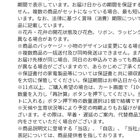
期間で表示しています。お届け日からの期間を保証す
せん。複数の商品がセットになっている場合、最も短
います。なお、法律に基づく賞味（消費）期限につい
品に記載しています。
※花卉・花弁の開花状態及び花色、リボン、ラッピング
異なる場合があります。
※商品のパッケージ・小物のデザインは変更になる場
※複数商品の一括送付及び同時発送はできません。ま
お届け先様が同じ場合、同日のお申込みであっても商
が異なる場合がございますので、あらかじめご了承く
※保証書付の家電製品等については保証書と共に領収
を大切に保管してください。保証期間はお申込日から
※11点以上、ご購入希望の場合は、カート画面で「10
数量を入力し「再計算」ボタンを押下してください。
トに入れる」ボタン押下時の数量選択は1個で結構です
※天候や生育状況等により予定の時期よりもお届けが
ざいます。その際は、早着・ 遅延のご案内、代替商品
内をさせていただく場合がございます。
※商品説明文に登場する「当店」、「自店」、「当社
表記については、商品提供者を指しております。