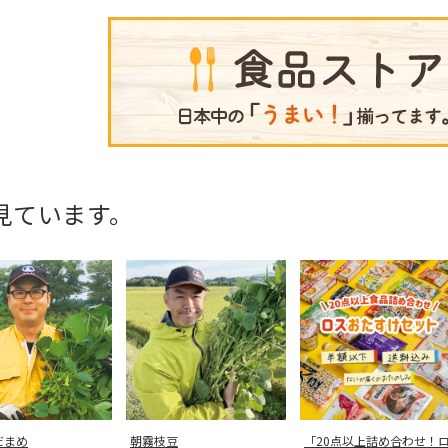
見ています。
だまめ
朝霧枝豆
「20点以上詰め合わせ！