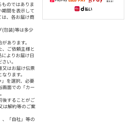
るものではありま
い期間を表示して
ては、各お届け商
(包装)等は多少
合があります。
た、ご依頼主様と
品によりお届け日
ださい。
書又はお届け伝票
となります。
+」を選択、必要
当画面での「カー
。
前後することがご
又は解約等のご案
」、「自社」等の