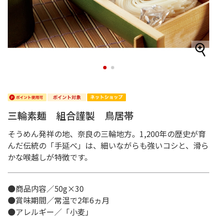
1
2
三輪素麺 組合謹製 鳥居帯
そうめん発祥の地、奈良の三輪地方。1,200年の歴史が育
んだ伝統の「手延べ」は、細いながらも強いコシと、滑ら
かな喉越しが特徴です。
●商品内容／50g×30
●賞味期間／常温で2年6ヵ月
●アレルギー／「小麦」