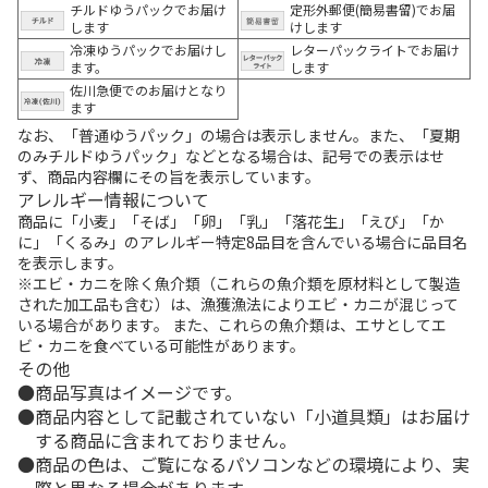
チルドゆうパックでお届け
定形外郵便(簡易書留)でお届
します
けします
冷凍ゆうパックでお届けし
レターパックライトでお届け
ます。
します
佐川急便でのお届けとなり
ます
なお、「普通ゆうパック」の場合は表示しません。また、「夏期
のみチルドゆうパック」などとなる場合は、記号での表示はせ
ず、商品内容欄にその旨を表示しています。
アレルギー情報について
商品に「小麦」「そば」「卵」「乳」「落花生」「えび」「か
に」「くるみ」のアレルギー特定8品目を含んでいる場合に品目名
を表示します。
※エビ・カニを除く魚介類（これらの魚介類を原材料として製造
された加工品も含む）は、漁獲漁法によりエビ・カニが混じって
いる場合があります。 また、これらの魚介類は、エサとしてエ
ビ・カニを食べている可能性があります。
その他
商品写真はイメージです。
商品内容として記載されていない「小道具類」はお届け
する商品に含まれておりません。
商品の色は、ご覧になるパソコンなどの環境により、実