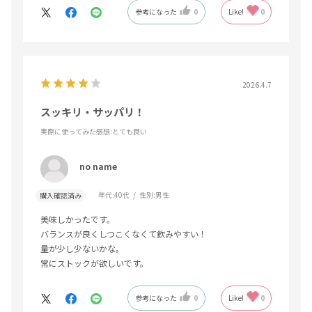
参考になった
0
Like!
0
2026.4.7
スッキリ・サッパリ！
実際に使ってみた感想
:とても良い
no name
年代:
40代
性別:
男性
購入確認済み
美味しかったです。
バランスが良くしつこくなくて飲みやすい！
量が少し少ないかな。
常にストックが欲しいです。
参考になった
0
Like!
0