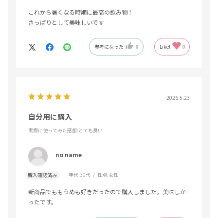
これから暑くなる時期に最高の飲み物！
さっぱりとして美味しいです
参考になった
0
Like!
0
2026.5.23
自分用に購入
実際に使ってみた感想
:とても良い
no name
年代:
30代
性別:
女性
購入確認済み
新商品でももうめも好きだったので購入しました。美味しか
ったです。