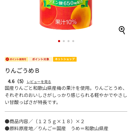
1
2
3
4
りんごうめＢ
4.6
（5）
レビューを見る
国産りんごと和歌山県産梅の果汁を使用。りんごとうめ、
それぞれのおいしさがしっかり感じられる軽やかでやさし
い甘酸っぱさが特長です。
●商品内容／（１２５ｇ×１８）×２
●原料原産地／りんご＝国産 うめ＝和歌山県産