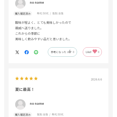
no name
年代:
50代
性別:
女性
購入確認済み
酸味が程よく、とても美味しかったので
親戚へ送りました。
これからの季節に
美味しく飲みやすい品だと思いました。
参考になった
0
Like!
0
2026.6.6
夏に最高！
no name
性別:
女性
年代:
50代
購入確認済み