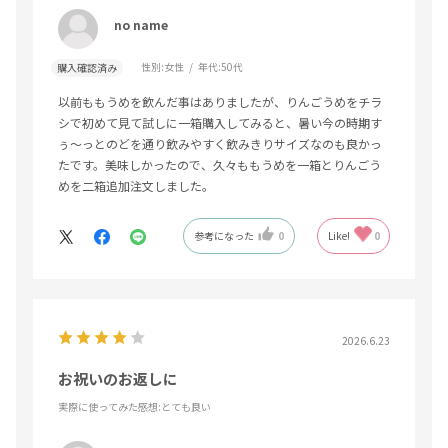
no name
性別:
女性
年代:
50代
購入確認済み
以前ももうめを飲んだ事はありましたが、りんごうめをチラ
シで初めて見て試しに一箱購入してみると、暑い今の時期す
ぅ〜っとのどを通り飲みやすく飲みきりサイズなのも良かっ
たです。美味しかったので、久々ももうめを一箱とりんごう
めを二箱追加注文しました。
参考になった
0
Like!
0
2026.6.23
お祝いのお返しに
実際に使ってみた感想
:とても良い