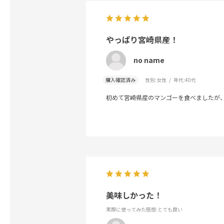
やっぱり宮崎県産！
no name
購入確認済み
性別:
女性
年代:
40代
初めて宮崎県産のマンゴーを食べましたが
美味しかった！
実際に使ってみた感想
:とても良い