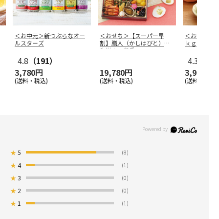
＜お中元＞新つぶらなオー
＜おせち＞【スーパー早
＜お中元＞
ルスターズ
割】膳人（かしはびと）
ｋｇ
和洋中二段重
4.8
（191）
4.3
（3）
3,780円
19,780円
3,980円
(送料・税込)
(送料・税込)
(送料・税込)
★
5
(8)
★
4
(1)
★
3
(0)
★
2
(0)
★
1
(1)