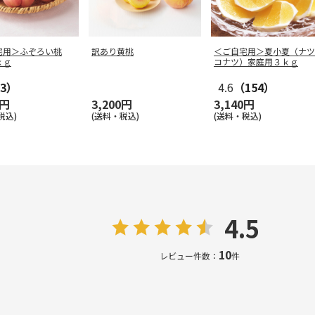
宅用＞ふぞろい桃
訳あり黄桃
＜ご自宅用＞夏小夏（ナツ
ｋｇ
コナツ）家庭用３ｋｇ
3）
4.6
（154）
0円
3,200円
3,140円
税込)
(送料・税込)
(送料・税込)
4.5
10
レビュー件数：
件