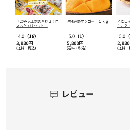
「20点以上詰め合わせ！ロ
沖縄完熟マンゴー １ｋｇ
＜ご自
スおたすけセット」
１．２
4.0
（18）
5.0
（1）
5.0
（
3,980円
5,800円
2,98
(送料・税込)
(送料・税込)
(送料・
レビュー