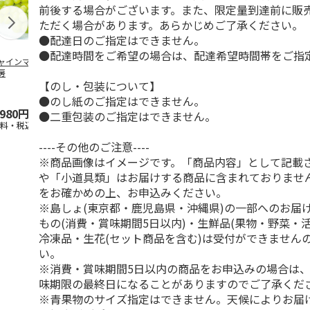
前後する場合がございます。また、限定量到達前に販
ただく場合があります。あらかじめご了承ください。
●配達日のご指定はできません。
●配達時間をご希望の場合は、配達希望時間帯をご指
ャインマスカット
ＷＥＢ定期便果物コ
ビッグマスクメロ
夏小夏 家庭
房
ース
ン ２個入
ｋｇ
【のし・包装について】
4.5
（102）
4.7
（10）
4.6
（25
●のし紙のご指定はできません。
,980円
3,780円
4,150円
3,140円
●二重包装のご指定はできません。
送料・税込)
(送料・税込)
(送料・税込)
(送料・税込)
----その他のご注意----
※商品画像はイメージです。「商品内容」として記載
や「小道具類」はお届けする商品に含まれておりませ
をお確かめの上、お申込みください。
※島しょ(東京都・鹿児島県・沖縄県)の一部へのお届
もの(消費・賞味期間5日以内)・生鮮品(果物・野菜・
冷凍品・生花(セット商品を含む)は受付ができません
い。
※消費・賞味期間5日以内の商品をお申込みの場合は
味期限の最終日になることがありますのでご了承くだ
※青果物のサイズ指定はできません。天候によりお届