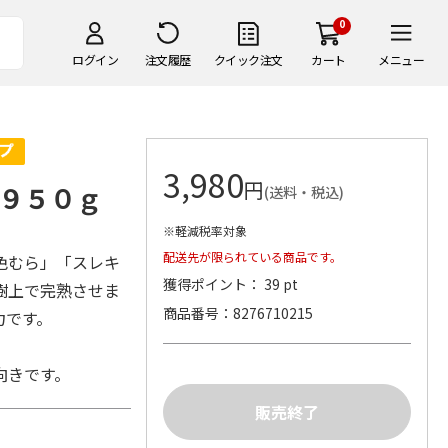
0
ログイン
注文履歴
クイック注文
カート
メニュー
3,980
円
９５０ｇ
(送料・税込)
※軽減税率対象
配送先が限られている商品です。
色むら」「スレキ
獲得ポイント： 39 pt
樹上で完熟させま
商品番号
8276710215
力です。
向きです。