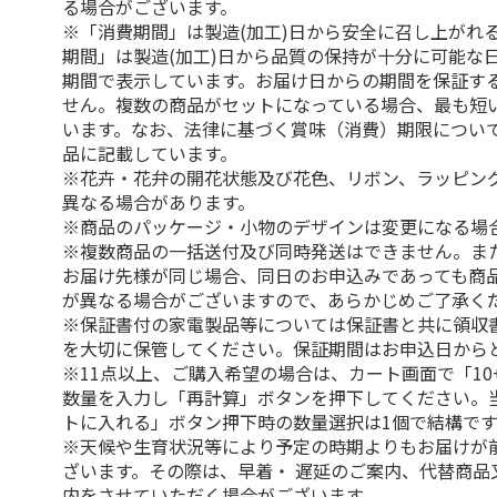
る場合がございます。
※「消費期間」は製造(加工)日から安全に召し上がれ
期間」は製造(加工)日から品質の保持が十分に可能な
期間で表示しています。お届け日からの期間を保証す
せん。複数の商品がセットになっている場合、最も短
います。なお、法律に基づく賞味（消費）期限につい
品に記載しています。
※花卉・花弁の開花状態及び花色、リボン、ラッピング
異なる場合があります。
※商品のパッケージ・小物のデザインは変更になる場
※複数商品の一括送付及び同時発送はできません。ま
お届け先様が同じ場合、同日のお申込みであっても商
が異なる場合がございますので、あらかじめご了承く
※保証書付の家電製品等については保証書と共に領収
を大切に保管してください。保証期間はお申込日から
※11点以上、ご購入希望の場合は、カート画面で「10
数量を入力し「再計算」ボタンを押下してください。
トに入れる」ボタン押下時の数量選択は1個で結構です
※天候や生育状況等により予定の時期よりもお届けが
ざいます。その際は、早着・ 遅延のご案内、代替商品
内をさせていただく場合がございます。