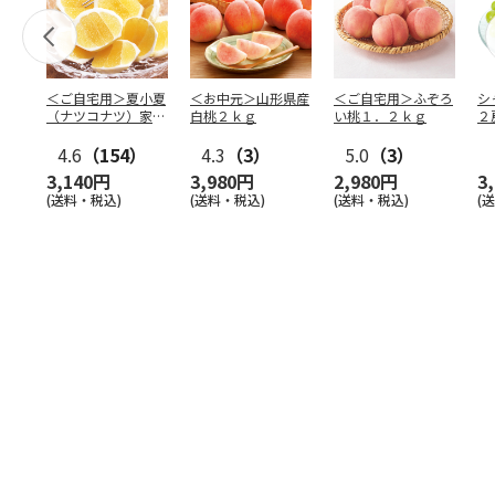
＜ご自宅用＞夏小夏
＜お中元＞山形県産
＜ご自宅用＞ふぞろ
シ
（ナツコナツ）家庭
白桃２ｋｇ
い桃１．２ｋｇ
２
用３ｋｇ
4.6
（154）
4.3
（3）
5.0
（3）
3,140円
3,980円
2,980円
3
(送料・税込)
(送料・税込)
(送料・税込)
(