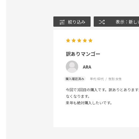
絞り込み
表示：新し
訳ありマンゴー
ARA
購入確認済み
年代:
60代
性別:
女性
今回で3回目の購入です。訳ありとありま
なくなります。
来年も絶対購入したいです。