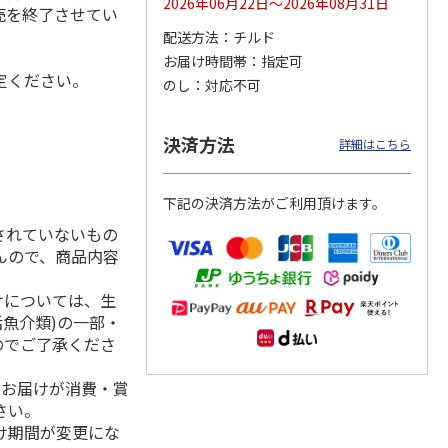
2026年06月22日～2026年08月31日
売を終了させてい
配送方法
チルド
お届け時間帯
指定可
定ください。
のし
対応不可
用 ３
福島県産ふぞろい
訳あり黄桃
シャインマスカッ
桃 川中島白桃
ト Ａ
）
決済方法
詳細はこちら
3,400円
3,200円
3,980円
(送料・税込)
(送料・税込)
(送料・税込)
下記の決済方法がご利用頂けます。
されていないもの
んので、商品内容
けについては、生
活魚介類)の一部・
のでご了承くださ
、お届けが消費・賞
さい。
け期間が変更にな