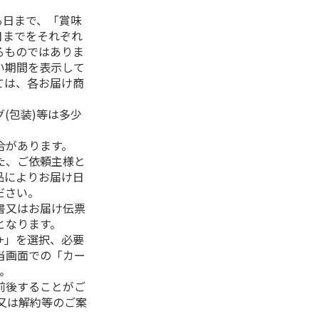
る日まで、「賞味
日までをそれぞれ
るものではありま
い期間を表示して
ては、各お届け商
(包装)等は多少
合があります。
た、ご依頼主様と
品によりお届け日
ださい。
書又はお届け伝票
となります。
+」を選択、必要
当画面での「カー
。
前後することがご
又は解約等のご案