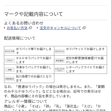
マークや記載内容について
よくあるお問い合わせ
お支払い方法
注文のキャンセルについて
配送情報について
ゆうパック等でお届けしま
ゆうパケットでお届けします
す
チルドゆうパックでお届け
定形外郵便(簡易書留)でお届
します
けします
冷凍ゆうパックでお届けし
レターパックライトでお届け
ます。
します
佐川急便でのお届けとなり
ます
なお、「普通ゆうパック」の場合は表示しません。また、「夏期
のみチルドゆうパック」などとなる場合は、記号での表示はせ
ず、商品内容欄にその旨を表示しています。
アレルギー情報について
商品に「小麦」「そば」「卵」「乳」「落花生」「えび」「か
に」「くるみ」のアレルギー特定8品目を含んでいる場合に品目名