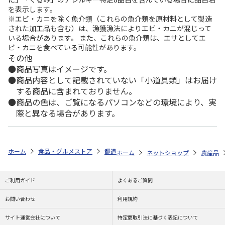
を表示します。
※エビ・カニを除く魚介類（これらの魚介類を原材料として製造
された加工品も含む）は、漁獲漁法によりエビ・カニが混じって
いる場合があります。 また、これらの魚介類は、エサとしてエ
ビ・カニを食べている可能性があります。
その他
商品写真はイメージです。
商品内容として記載されていない「小道具類」はお届け
する商品に含まれておりません。
商品の色は、ご覧になるパソコンなどの環境により、実
際と異なる場合があります。
ホーム
食品・グルメストア
都道府県から探す
山梨県
ハウスシャ
ホーム
ネットショップ
農産品
ご利用ガイド
よくあるご質問
お問い合わせ
利用規約
サイト運営会社について
特定商取引法に基づく表記について