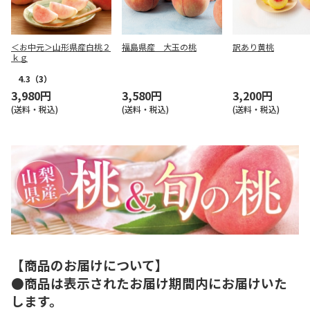
＜お中元＞山形県産白桃２
福島県産 大玉の桃
訳あり黄桃
ｋｇ
4.3
（3）
3,980円
3,580円
3,200円
(送料・税込)
(送料・税込)
(送料・税込)
【商品のお届けについて】
●商品は表示されたお届け期間内にお届けいた
します。