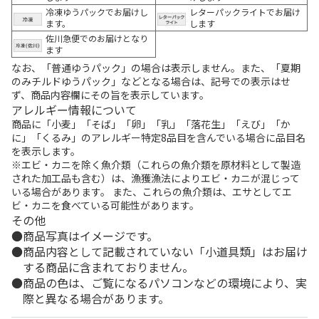
冷凍ゆうパックでお届けし
レターパックライトでお届け
ます。
します
佐川急便でのお届けとなり
ます
なお、「普通ゆうパック」の場合は表示しません。また、「夏期
のみチルドゆうパック」などとなる場合は、記号での表示はせ
ず、商品内容欄にその旨を表示しています。
アレルギー情報について
商品に「小麦」「そば」「卵」「乳」「落花生」「えび」「か
に」「くるみ」のアレルギー特定8品目を含んでいる場合に品目名
を表示します。
※エビ・カニを除く魚介類（これらの魚介類を原材料として製造
された加工品も含む）は、漁獲漁法によりエビ・カニが混じって
いる場合があります。 また、これらの魚介類は、エサとしてエ
ビ・カニを食べている可能性があります。
その他
商品写真はイメージです。
商品内容として記載されていない「小道具類」はお届け
する商品に含まれておりません。
商品の色は、ご覧になるパソコンなどの環境により、実
際と異なる場合があります。