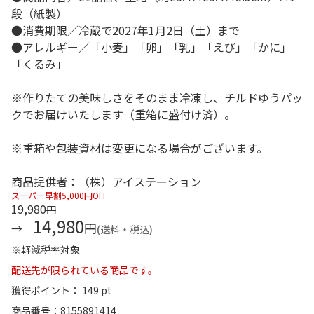
段（紙製）
●消費期限／冷蔵で2027年1月2日（土）まで
●アレルギー／「小麦」「卵」「乳」「えび」「かに」
「くるみ」
※作りたての美味しさをそのまま冷凍し、チルドゆうパッ
クでお届けいたします（重箱に盛付け済）。
※重箱や包装資材は変更になる場合がございます。
商品提供者：（株）アイステーション
スーパー早割5,000円OFF
19,980
円
14,980
円
(送料・税込)
※軽減税率対象
配送先が限られている商品です。
獲得ポイント： 149 pt
商品番号
8155891414