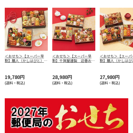
＜おせち＞【スーパー早
＜おせち＞【スーパー早
＜おせち＞【スーパ
割】膳人（かしはびと）
割】千賀屋謹製 迎春おせ
割】膳人（かしは
和洋中二段重
ち料理「千富士」和風三段
和洋中三段重
重
19,780円
28,980円
27,980円
(送料・税込)
(送料・税込)
(送料・税込)