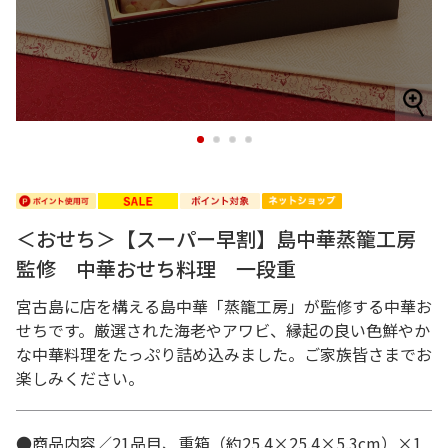
1
2
3
4
＜おせち＞【スーパー早割】島中華蒸籠工房
監修 中華おせち料理 一段重
宮古島に店を構える島中華「蒸籠工房」が監修する中華お
せちです。厳選された海老やアワビ、縁起の良い色鮮やか
な中華料理をたっぷり詰め込みました。ご家族皆さまでお
楽しみください。
●商品内容／21品目、重箱（約25.4×25.4×5.3cm）×1