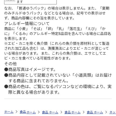
ます
なお、「普通ゆうパック」の場合は表示しません。また、「夏期
のみチルドゆうパック」などとなる場合は、記号での表示はせ
ず、商品内容欄にその旨を表示しています。
アレルギー情報について
商品に「小麦」「そば」「卵」「乳」「落花生」「えび」「か
に」「くるみ」のアレルギー特定8品目を含んでいる場合に品目名
を表示します。
※エビ・カニを除く魚介類（これらの魚介類を原材料として製造
された加工品も含む）は、漁獲漁法によりエビ・カニが混じって
いる場合があります。 また、これらの魚介類は、エサとしてエ
ビ・カニを食べている可能性があります。
その他
商品写真はイメージです。
商品内容として記載されていない「小道具類」はお届け
する商品に含まれておりません。
商品の色は、ご覧になるパソコンなどの環境により、実
際と異なる場合があります。
ホーム
食品・グルメストア
おせち料理特集・通販 2027年
カテゴリ
ホーム
食品・グルメストア
ホーム
食品・グルメストア
ホーム
おせち料理特集・通販 2027
食品・グルメストア
ホーム
おせち料理特
ネッ