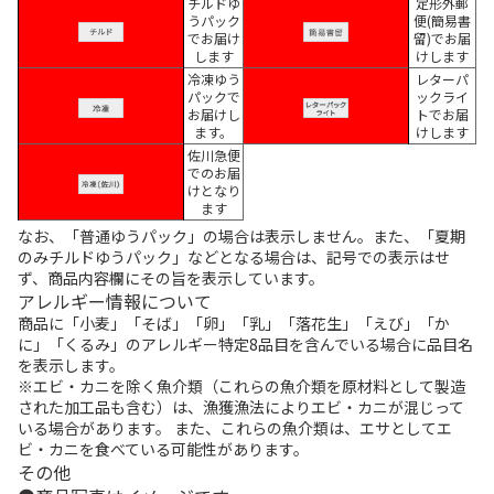
チルドゆ
定形外郵
うパック
便(簡易書
でお届け
留)でお届
します
けします
冷凍ゆう
レターパ
パックで
ックライ
お届けし
トでお届
ます。
けします
佐川急便
でのお届
けとなり
ます
なお、「普通ゆうパック」の場合は表示しません。また、「夏期
のみチルドゆうパック」などとなる場合は、記号での表示はせ
ず、商品内容欄にその旨を表示しています。
アレルギー情報について
商品に「小麦」「そば」「卵」「乳」「落花生」「えび」「か
に」「くるみ」のアレルギー特定8品目を含んでいる場合に品目名
を表示します。
※エビ・カニを除く魚介類（これらの魚介類を原材料として製造
された加工品も含む）は、漁獲漁法によりエビ・カニが混じって
いる場合があります。 また、これらの魚介類は、エサとしてエ
ビ・カニを食べている可能性があります。
その他