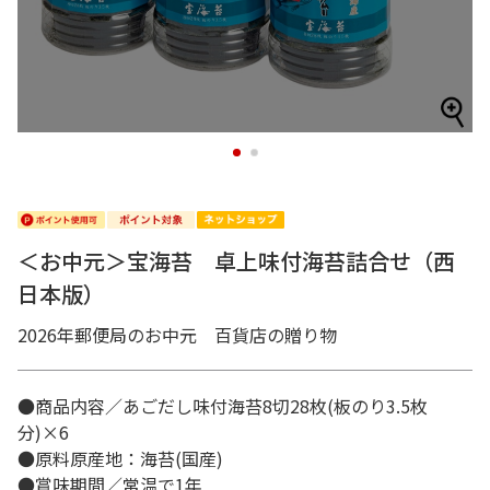
1
2
＜お中元＞宝海苔 卓上味付海苔詰合せ（西
日本版）
2026年郵便局のお中元 百貨店の贈り物
●商品内容／あごだし味付海苔8切28枚(板のり3.5枚
分)×6
●原料原産地：海苔(国産)
●賞味期間／常温で1年