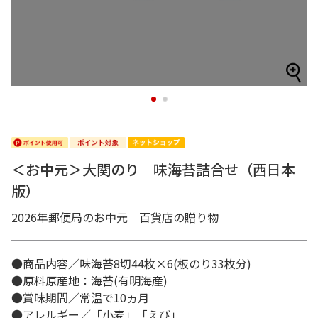
1
2
＜お中元＞大関のり 味海苔詰合せ（西日本
版）
2026年郵便局のお中元 百貨店の贈り物
●商品内容／味海苔8切44枚×6(板のり33枚分)
●原料原産地：海苔(有明海産)
●賞味期間／常温で10ヵ月
●アレルギー／「小麦」「えび」