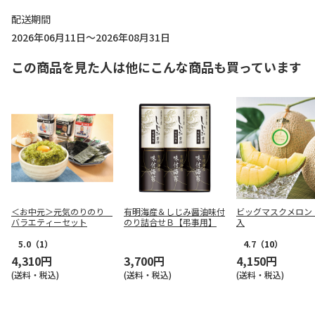
配送期間
2026年06月11日～2026年08月31日
この商品を見た人は他にこんな商品も買っています
＜お中元＞元気のりのり
有明海産＆しじみ醤油味付
ビッグマスクメロン
バラエティーセット
のり詰合せＢ【弔事用】
入
5.0
（1）
4.7
（10）
4,310円
3,700円
4,150円
(送料・税込)
(送料・税込)
(送料・税込)