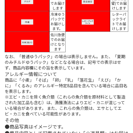
でお届け
留)でお届
します
けします
冷凍ゆう
レターパ
パックで
ックライ
お届けし
トでお届
ます。
けします
佐川急便
でのお届
けとなり
ます
なお、「普通ゆうパック」の場合は表示しません。また、「夏期
のみチルドゆうパック」などとなる場合は、記号での表示はせ
ず、商品内容欄にその旨を表示しています。
アレルギー情報について
商品に「小麦」「そば」「卵」「乳」「落花生」「えび」「か
に」「くるみ」のアレルギー特定8品目を含んでいる場合に品目名
を表示します。
※エビ・カニを除く魚介類（これらの魚介類を原材料として製造
された加工品も含む）は、漁獲漁法によりエビ・カニが混じって
いる場合があります。 また、これらの魚介類は、エサとしてエ
ビ・カニを食べている可能性があります。
その他
商品写真はイメージです。