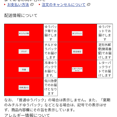
お支払い方法
注文のキャンセルについて
配送情報について
ゆうパッ
ゆうパケ
ク等でお
ットでお
届けしま
届けしま
す
す
チルドゆ
定形外郵
うパック
便(簡易書
でお届け
留)でお届
します
けします
冷凍ゆう
レターパ
パックで
ックライ
お届けし
トでお届
ます。
けします
佐川急便
でのお届
けとなり
ます
なお、「普通ゆうパック」の場合は表示しません。また、「夏期
のみチルドゆうパック」などとなる場合は、記号での表示はせ
ず、商品内容欄にその旨を表示しています。
アレルギー情報について