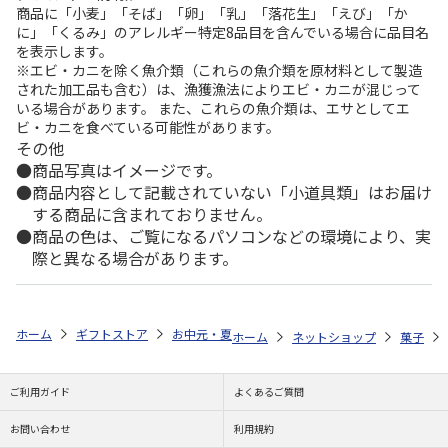
商品に「小麦」「そば」「卵」「乳」「落花生」「えび」「か
に」「くるみ」のアレルギー特定8品目を含んでいる場合に品目名
を表示します。
※エビ・カニを除く魚介類（これらの魚介類を原材料として製造
された加工品も含む）は、漁獲漁法によりエビ・カニが混じって
いる場合があります。 また、これらの魚介類は、エサとしてエ
ビ・カニを食べている可能性があります。
その他
商品写真はイメージです。
商品内容として記載されていない「小道具類」はお届け
する商品に含まれておりません。
商品の色は、ご覧になるパソコンなどの環境により、実
際と異なる場合があります。
ホーム
ギフトストア
お中元・夏ギフト特集 2026
ゆうゆうギフト 
ホーム
ネットショップ
菓子
ご利用ガイド
よくあるご質問
お問い合わせ
利用規約