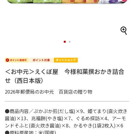
1
2
＜お中元＞えくぼ屋 今様和菓撰おかき詰合
せ（西日本版）
2026年郵便局のお中元 百貨店の贈り物
●商品内容／ぷかぷか煎(だし塩)×9、姫てまり(直火炊き
醤油)×13、兆福餅(やき塩)×7、ぐるめ探訪×4、アーモ
ンドそふと(直火炊き醤油)×8、かるやき(1袋2枚入)×6
●原料原産地：米(国産)