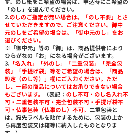
す。のし紙をご希望の場合は、申込時にご希望の
「のし」を選んでください。
2.
のしのご指定が無い場合は、「のし不要」とさ
せていただきますので、ご注意ください。御中
元のしをご希望の場合は、「御中元のし」をお
選びください。
※「御中元」等の「御」は、商品提供者により
ひらがなの「お」になる場合がございます。
3.
「名入れ」「外のし」「二重包装」「完全包
装」「手提げ袋」等をご希望の場合は、「商品
設定（のし等）」欄にご入力ください。ただ
し、一部の商品についてはお承りできない場合
もございます。
（表記：
のし不可・のし名入れ不
可・二重包装不可・完全包装不可・手提げ袋不
可・仏事包装（仏事のし）不可。
二重包装と
は、宛先ラベルを貼付するために、包装の上か
ら再度包装又は箱等に納入したものとなりま
す。）