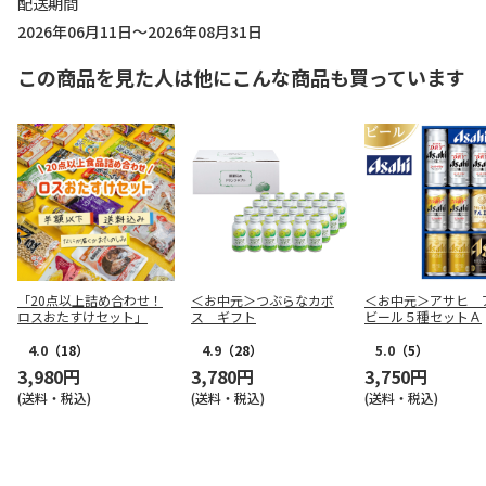
配送期間
2026年06月11日～2026年08月31日
この商品を見た人は他にこんな商品も買っています
「20点以上詰め合わせ！
＜お中元＞つぶらなカボ
＜お中元＞アサヒ 
ロスおたすけセット」
ス ギフト
ビール５種セットＡ
4.0
（18）
4.9
（28）
5.0
（5）
3,980円
3,780円
3,750円
(送料・税込)
(送料・税込)
(送料・税込)