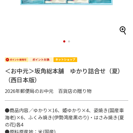
1
2
＜お中元＞坂角総本舗 ゆかり詰合せ（夏）
（西日本版）
2026年郵便局のお中元 百貨店の贈り物
●商品内容／ゆかり×16、姫ゆかり×4、姿焼き(国産車
海老)×6、ふくみ焼き(伊勢湾産黒のり)・はさみ焼き(夏
の花)各4
●原料原産地：米(国産)