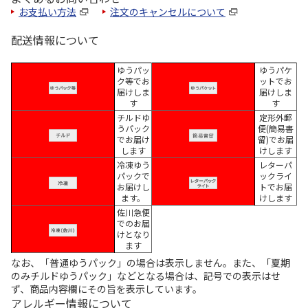
お支払い方法
注文のキャンセルについて
配送情報について
ゆうパッ
ゆうパケ
ク等でお
ットでお
届けしま
届けしま
す
す
チルドゆ
定形外郵
うパック
便(簡易書
でお届け
留)でお届
します
けします
冷凍ゆう
レターパ
パックで
ックライ
お届けし
トでお届
ます。
けします
佐川急便
でのお届
けとなり
ます
なお、「普通ゆうパック」の場合は表示しません。また、「夏期
のみチルドゆうパック」などとなる場合は、記号での表示はせ
ず、商品内容欄にその旨を表示しています。
アレルギー情報について