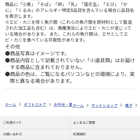
商品に「小麦」「そば」「卵」「乳」「落花生」「えび」「か
に」「くるみ」のアレルギー特定8品目を含んでいる場合に品目名
を表示します。
※エビ・カニを除く魚介類（これらの魚介類を原材料として製造
された加工品も含む）は、漁獲漁法によりエビ・カニが混じって
いる場合があります。 また、これらの魚介類は、エサとしてエ
ビ・カニを食べている可能性があります。
その他
商品写真はイメージです。
商品内容として記載されていない「小道具類」はお届け
する商品に含まれておりません。
商品の色は、ご覧になるパソコンなどの環境により、実
際と異なる場合があります。
ホーム
ギフトストア
お中元・夏ギフト特集 2026
ゆうゆうギフト 
ホーム
ネットショップ
菓子
ご利用ガイド
よくあるご質問
お問い合わせ
利用規約