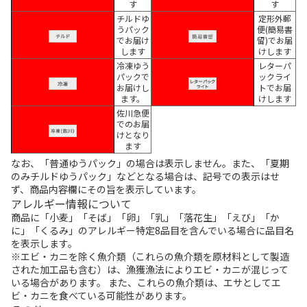
す
す
チルドゆ
定形外郵
うパック
便(簡易書
でお届け
留)でお届
します
けします
冷凍ゆう
レターパ
パックで
ックライ
お届けし
トでお届
ます。
けします
佐川急便
でのお届
けとなり
ます
なお、「普通ゆうパック」の場合は表示しません。また、「夏期
のみチルドゆうパック」などとなる場合は、記号での表示はせ
ず、商品内容欄にその旨を表示しています。
アレルギー情報について
商品に「小麦」「そば」「卵」「乳」「落花生」「えび」「か
に」「くるみ」のアレルギー特定8品目を含んでいる場合に品目名
を表示します。
※エビ・カニを除く魚介類（これらの魚介類を原材料として製造
された加工品も含む）は、漁獲漁法によりエビ・カニが混じって
いる場合があります。 また、これらの魚介類は、エサとしてエ
ビ・カニを食べている可能性があります。