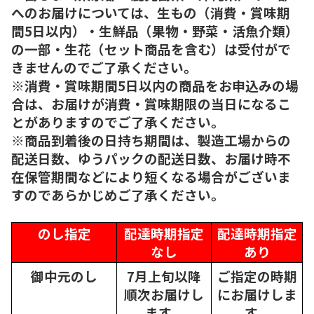
へのお届けについては、生もの（消費・賞味期
間5日以内）・生鮮品（果物・野菜・活魚介類）
の一部・生花（セット商品を含む）は受付がで
きませんのでご了承ください。
※消費・賞味期間5日以内の商品をお申込みの場
合は、お届けが消費・賞味期限の当日になるこ
とがありますのでご了承ください。
※商品到着後の日持ち期間は、製造工場からの
配送日数、ゆうパックの配送日数、お届け時不
在保管期間などにより短くなる場合がございま
すのであらかじめご了承ください。
のし指定
配達時期指定
配達時期指定
なし
あり
御中元のし
7月上旬以降
ご指定の時期
順次
お届けし
にお届けしま
ます。
す。