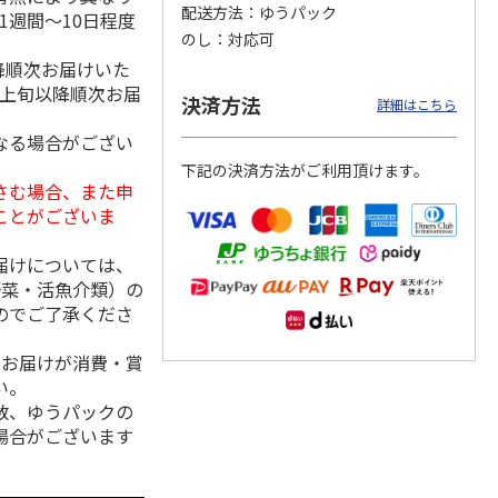
配送方法
ゆうパック
1週間～10日程度
のし
対応可
降順次お届けいた
月上旬以降順次お届
ななこ
＜お中元＞ななこ
金澤小町 KMC-15Ｒ
＜お中元＞洋風おこ
決済方法
詳細はこちら
夏
しチュララ
なる場合がござい
4.8
（4）
5.0
（4）
下記の決済方法がご利用頂けます。
3,240円
2,380円
3,300円
さむ場合、また申
(送料・税込)
(送料・税込)
(送料・税込)
ことがございま
届けについては、
野菜・活魚介類）の
のでご了承くださ
、お届けが消費・賞
い。
数、ゆうパックの
場合がございます