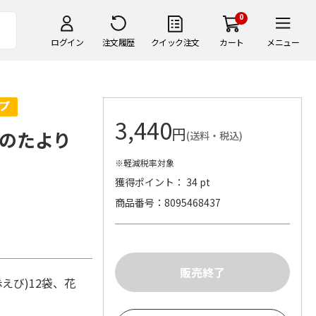
0
ログイン
注文履歴
クイック注文
カート
メニュー
3,440
円
のたより
(送料・税込)
※軽減税率対象
獲得ポイント： 34 pt
商品番号
8095468437
。
えび)12袋、花