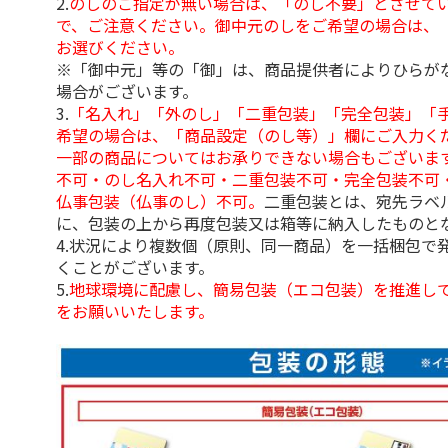
2.
のしのご指定が無い場合は、「のし不要」とさせて
で、ご注意ください。御中元のしをご希望の場合は、
お選びください。
※「御中元」等の「御」は、商品提供者によりひらが
場合がございます。
3.
「名入れ」「外のし」「二重包装」「完全包装」「
希望の場合は、「商品設定（のし等）」欄にご入力く
一部の商品についてはお承りできない場合もございま
不可・のし名入れ不可・二重包装不可・完全包装不可
仏事包装（仏事のし）不可。
二重包装とは、宛先ラベ
に、包装の上から再度包装又は箱等に納入したものと
4.状況により複数個（原則、同一商品）を一括梱包で
くことがございます。
5.
地球環境に配慮し、簡易包装（エコ包装）を推進し
をお願いいたします。