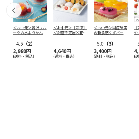
＜お中元＞贅沢フル
＜お中元＞【冷凍】
＜お中元＞国産果実
【
ーツの水ようかん
＜銀座千疋屋×花園
の新食感くずバー
や
万頭＞フルーツ大福
本
4.5
（2）
＆ど
…
5.0
（3）
2,980円
4,640円
3,400円
4
(送料・税込)
(送料・税込)
(送料・税込)
(