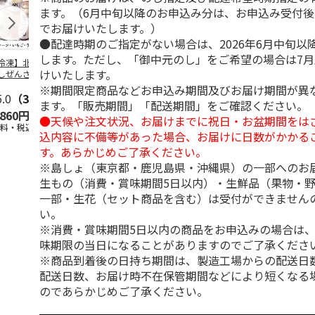
ます。（6月中旬以降のお申込み分は、お申込み受付後
でお届けいたします。）
●配達時期のご指定がない場合は、2026年6月中旬以
します。ただし、「御中元のし」をご希望の場合は7
冷凍】北海道 冷
＜お中元＞東京あん
＜お中元＞江戸日本
＜お中元＞
けいたします。
しぜんざい 3種6
バターパンケーキ６
橋よもぎ草餅１６個
夏
セット
個入
入
※期間限定商品などお申込み期間及びお届け期間が異
5.0
（3）
4.0
（1）
4.0
（1）
4.5
（2）
ます。「販売期間」「配送期間」をご確認ください。
,860円
2,300円
2,000円
2,160円
●天候や注文状況、お届けまでに祝日・お盆期間をは
送料・税込)
(送料・税込)
(送料・税込)
(送料・税込)
込内容に不備等があった場合、お届けに日数がかかる
す。あらかじめご了承ください。
※島しょ（東京都・鹿児島県・沖縄県）の一部へのお
生もの（消費・賞味期間5日以内）・生鮮品（果物・
一部・生花（セット商品を含む）は受付ができません
い。
※消費・賞味期間5日以内の商品をお申込みの場合は
味期限の当日になることがありますのでご了承くださ
※商品到着後の日持ち期間は、製造工場からの配送日
配送日数、お届け時不在保管期間などにより短くなる
のであらかじめご了承ください。