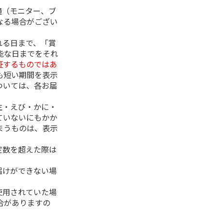
境（モニター、ブ
なる場合がござい
れる日まで、「賞
能な日までをそれ
証するものではあ
も短い期間を表示
ついては、各お届
生・えび・かに・
ていないにもかか
まうものは、表示
定数を超えた際は
。
届けができない場
使用されていた場
合がありますの