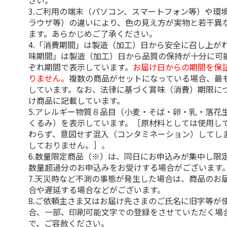
さい。
3.ご利用の端末（パソコン、スマートフォン等）や環
ラウザ等）の違いにより、色の見え方が実物と若干異
ます。あらかじめご了承ください。
4.「消費期間」は製造（加工）日から安全に召し上が
味期間」は製造（加工）日から品質の保持が十分に可
ぞれ期間で表示しています。
お届け日からの期間を保
りません。
複数の商品がセットになっている場合、最
しています。なお、法律に基づく賞味（消費）期限に
け商品に記載しています。
5.アレルギー物質８品目（小麦・そば・卵・乳・落花
くるみ）を表示しています。［原材料としては使用し
わらず、意図せず混入（コンタミネーション）してし
しておりません。］。
6.数量限定商品（※）は、同日にお申込みが集中し限
数量超過分のお申込みをお受けする場合がございます
7.天災時など不測の事態が発生した場合は、商品のお
合や遅延する場合などがございます。
8.ご依頼主さま又はお届け先さまのご氏名に旧字等が
合、一部、印刷可能文字での登録をさせていただく場
で、ご容赦ください。