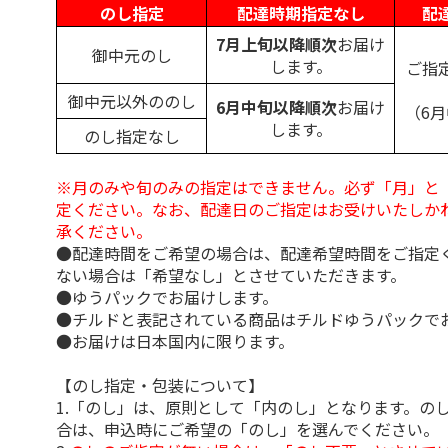
のし指定
配達時期指定なし
配
7月上旬以降順次
お届け
御中元のし
します。
ご指
御中元以外ののし
6月中旬以降順次
お届け
（6
します。
のし指定なし
※月のみや旬のみの指定はできません。必ず「月」と
定ください。なお、配達日のご指定はお受けいたしか
承ください。
●配達時間をご希望の場合は、配達希望時間をご指定
ない場合は「希望なし」とさせていただきます。
●ゆうパックでお届けします。
●チルドと表記されている商品はチルドゆうパックで
●お届けは日本国内に限ります。
【のし指定・包装について】
1.「のし」は、原則として「内のし」となります。の
合は、申込時にご希望の「のし」を選んでください。