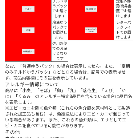
チルドゆ
定形外郵
うパック
便(簡易書
でお届け
留)でお届
します
けします
冷凍ゆう
レターパ
パックで
ックライ
お届けし
トでお届
ます。
けします
佐川急便
でのお届
けとなり
ます
なお、「普通ゆうパック」の場合は表示しません。また、「夏期
のみチルドゆうパック」などとなる場合は、記号での表示はせ
ず、商品内容欄にその旨を表示しています。
アレルギー情報について
商品に「小麦」「そば」「卵」「乳」「落花生」「えび」「か
に」「くるみ」のアレルギー特定8品目を含んでいる場合に品目名
を表示します。
※エビ・カニを除く魚介類（これらの魚介類を原材料として製造
された加工品も含む）は、漁獲漁法によりエビ・カニが混じって
いる場合があります。 また、これらの魚介類は、エサとしてエ
ビ・カニを食べている可能性があります。
その他