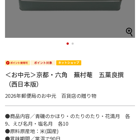
1
2
＜お中元＞京都・六角 蕪村菴 五菓良撰
（西日本版）
2026年郵便局のお中元 百貨店の贈り物
●商品内容／青磯のかほり・のたりのたり・花満月 各
9、えび名月・塩名月 各10
●原料原産地：米(国産)
●賞味期間／常温で90日