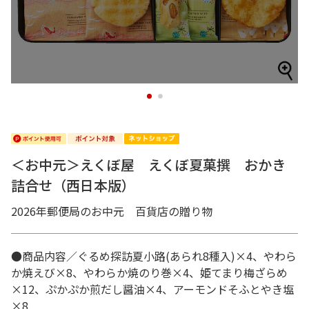
1
2
＜お中元＞えくぼ屋 えくぼ夏菓撰 おかき
詰合せ（西日本版）
2026年郵便局のお中元 百貨店の贈り物
●商品内容／ぐるめ探訪夏小路(あられ8種入)×4、やわら
か焼えび×8、やわらか焼のり巻×4、姫てまり梅ざらめ
×12、ぷかぷか煎だし醤油×4、アーモンドそふとやき塩
×8