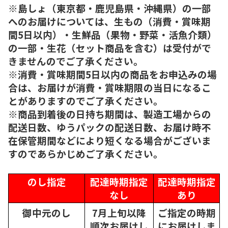
※島しょ（東京都・鹿児島県・沖縄県）の一部
へのお届けについては、生もの（消費・賞味期
間5日以内）・生鮮品（果物・野菜・活魚介類）
の一部・生花（セット商品を含む）は受付がで
きませんのでご了承ください。
※消費・賞味期間5日以内の商品をお申込みの場
合は、お届けが消費・賞味期限の当日になるこ
とがありますのでご了承ください。
※商品到着後の日持ち期間は、製造工場からの
配送日数、ゆうパックの配送日数、お届け時不
在保管期間などにより短くなる場合がございま
すのであらかじめご了承ください。
のし指定
配達時期指定
配達時期指定
なし
あり
御中元のし
7月上旬以降
ご指定の時期
順次
お届けし
にお届けしま