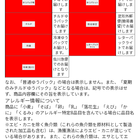
届けしま
届けしま
す
す
チルドゆ
定形外郵
うパック
便(簡易書
でお届け
留)でお届
します
けします
冷凍ゆう
レターパ
パックで
ックライ
お届けし
トでお届
ます。
けします
佐川急便
でのお届
けとなり
ます
なお、「普通ゆうパック」の場合は表示しません。また、「夏期
のみチルドゆうパック」などとなる場合は、記号での表示はせ
ず、商品内容欄にその旨を表示しています。
アレルギー情報について
商品に「小麦」「そば」「卵」「乳」「落花生」「えび」「か
に」「くるみ」のアレルギー特定8品目を含んでいる場合に品目名
を表示します。
※エビ・カニを除く魚介類（これらの魚介類を原材料として製造
された加工品も含む）は、漁獲漁法によりエビ・カニが混じって
いる場合があります。 また、これらの魚介類は、エサとしてエ