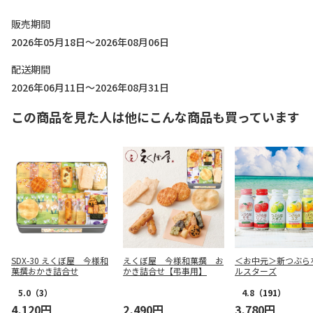
販売期間
2026年05月18日～2026年08月06日
配送期間
2026年06月11日～2026年08月31日
この商品を見た人は他にこんな商品も買っています
SDX-30 えくぼ屋 今様和
えくぼ屋 今様和菓撰 お
＜お中元＞新つぶら
菓撰おかき詰合せ
かき詰合せ【弔事用】
ルスターズ
5.0
（3）
4.8
（191）
4,120円
2,490円
3,780円