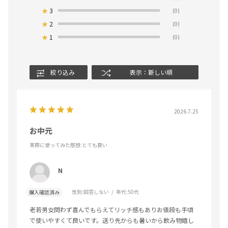
★
3
(0)
★
2
(0)
★
1
(0)
絞り込み
表示：新しい順
2026.7.25
お中元
実際に使ってみた感想
:とても良い
N
性別:
回答しない
年代:
50代
購入確認済み
老若男女問わず喜んでもらえてリッチ感もありお値段も手頃
で使いやすくて良いです。送り先からも暑いから飲み物嬉し