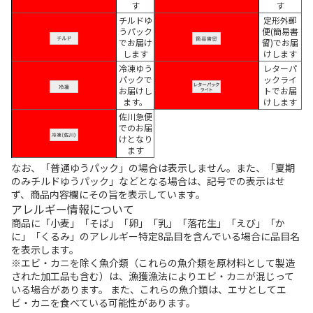
す
す
チルドゆ
定形外郵
うパック
便(簡易書
でお届け
留)でお届
します
けします
冷凍ゆう
レターパ
パックで
ックライ
お届けし
トでお届
ます。
けします
佐川急便
でのお届
けとなり
ます
なお、「普通ゆうパック」の場合は表示しません。また、「夏期
のみチルドゆうパック」などとなる場合は、記号での表示はせ
ず、商品内容欄にその旨を表示しています。
アレルギー情報について
商品に「小麦」「そば」「卵」「乳」「落花生」「えび」「か
に」「くるみ」のアレルギー特定8品目を含んでいる場合に品目名
を表示します。
※エビ・カニを除く魚介類（これらの魚介類を原材料として製造
された加工品も含む）は、漁獲漁法によりエビ・カニが混じって
いる場合があります。 また、これらの魚介類は、エサとしてエ
ビ・カニを食べている可能性があります。