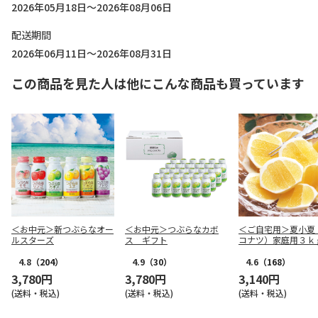
2026年05月18日～2026年08月06日
配送期間
2026年06月11日～2026年08月31日
この商品を見た人は他にこんな商品も買っています
＜お中元＞新つぶらなオー
＜お中元＞つぶらなカボ
＜ご自宅用＞夏小夏
ルスターズ
ス ギフト
コナツ）家庭用３ｋ
4.8
（204）
4.9
（30）
4.6
（168）
3,780円
3,780円
3,140円
(送料・税込)
(送料・税込)
(送料・税込)