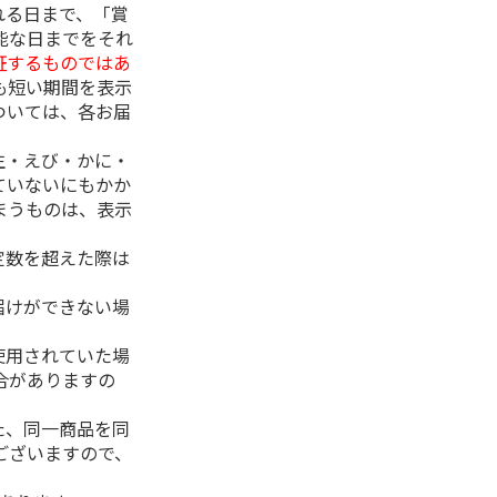
れる日まで、「賞
能な日までをそれ
証するものではあ
も短い期間を表示
ついては、各お届
生・えび・かに・
ていないにもかか
まうものは、表示
定数を超えた際は
。
届けができない場
使用されていた場
合がありますの
た、同一商品を同
ございますので、