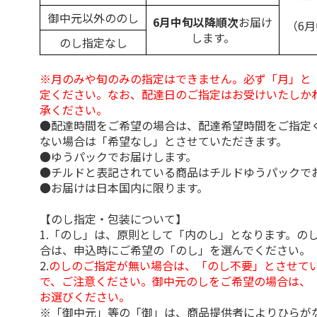
御中元以外ののし
6月中旬以降順次
お届け
（6
します。
のし指定なし
※月のみや旬のみの指定はできません。必ず「月」と
定ください。なお、配達日のご指定はお受けいたしか
承ください。
●配達時間をご希望の場合は、配達希望時間をご指定
ない場合は「希望なし」とさせていただきます。
●ゆうパックでお届けします。
●チルドと表記されている商品はチルドゆうパックで
●お届けは日本国内に限ります。
【のし指定・包装について】
1.「のし」は、原則として「内のし」となります。の
合は、申込時にご希望の「のし」を選んでください。
2.
のしのご指定が無い場合は、「のし不要」とさせて
で、ご注意ください。御中元のしをご希望の場合は、
お選びください。
※「御中元」等の「御」は、商品提供者によりひらが