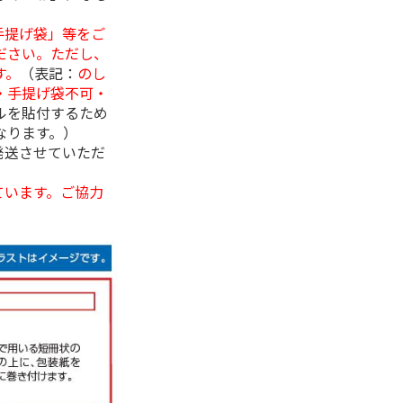
手提げ袋」等をご
ださい。ただし、
す。
（表記：
のし
・手提げ袋不可・
ルを貼付するため
なります。）
発送させていただ
ています。ご協力