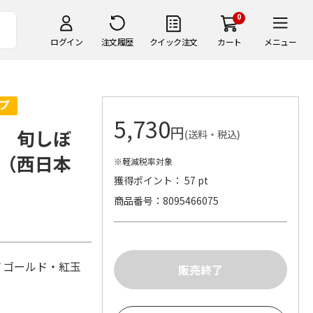
0
ログイン
注文履歴
クイック注文
カート
メニュー
5,730
円
 旬しぼ
(送料・税込)
（西日本
※軽減税率対象
獲得ポイント： 57 pt
商品番号
8095466075
ノゴールド・紅玉