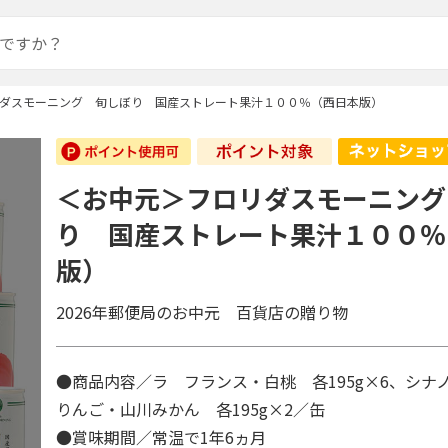
ダスモーニング 旬しぼり 国産ストレート果汁１００％（西日本版）
＜お中元＞フロリダスモーニング
り 国産ストレート果汁１００％
版）
2026年郵便局のお中元 百貨店の贈り物
●商品内容／ラ フランス・白桃 各195g×6、シナ
りんご・山川みかん 各195g×2／缶
●賞味期間／常温で1年6ヵ月