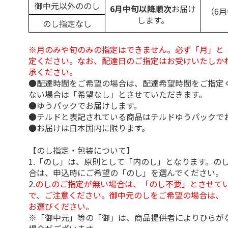
御中元以外ののし
6月中旬以降順次
お届け
（6
します。
のし指定なし
※月のみや旬のみの指定はできません。必ず「月」と
定ください。なお、配達日のご指定はお受けいたしか
承ください。
●配達時間をご希望の場合は、配達希望時間をご指定
ない場合は「希望なし」とさせていただきます。
●ゆうパックでお届けします。
●チルドと表記されている商品はチルドゆうパックで
●お届けは日本国内に限ります。
【のし指定・包装について】
1.「のし」は、原則として「内のし」となります。の
合は、申込時にご希望の「のし」を選んでください。
2.
のしのご指定が無い場合は、「のし不要」とさせて
で、ご注意ください。御中元のしをご希望の場合は、
お選びください。
※「御中元」等の「御」は、商品提供者によりひらが