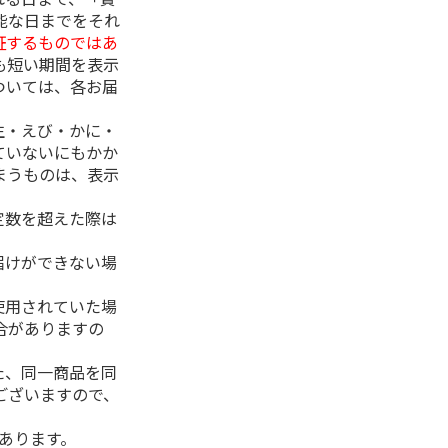
能な日までをそれ
証するものではあ
も短い期間を表示
ついては、各お届
生・えび・かに・
ていないにもかか
まうものは、表示
定数を超えた際は
。
届けができない場
使用されていた場
合がありますの
た、同一商品を同
ございますので、
があります。