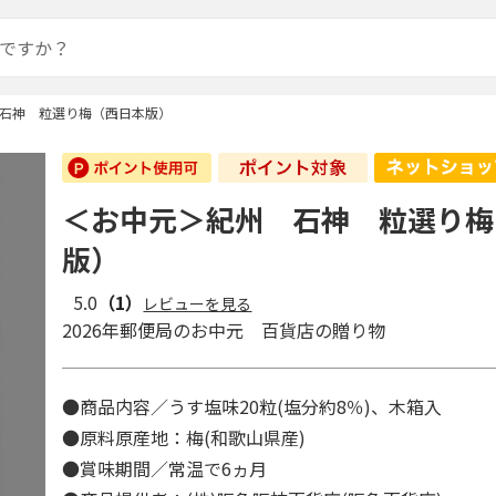
石神 粒選り梅（西日本版）
＜お中元＞紀州 石神 粒選り梅
版）
5.0
（1）
レビューを見る
2026年郵便局のお中元 百貨店の贈り物
●商品内容／うす塩味20粒(塩分約8％)、木箱入
●原料原産地：梅(和歌山県産)
●賞味期間／常温で6ヵ月