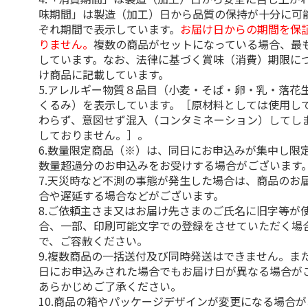
味期間」は製造（加工）日から品質の保持が十分に可
ぞれ期間で表示しています。
お届け日からの期間を保
りません。
複数の商品がセットになっている場合、最
しています。なお、法律に基づく賞味（消費）期限に
け商品に記載しています。
5.アレルギー物質８品目（小麦・そば・卵・乳・落花
くるみ）を表示しています。［原材料としては使用し
わらず、意図せず混入（コンタミネーション）してし
しておりません。］。
6.数量限定商品（※）は、同日にお申込みが集中し限
数量超過分のお申込みをお受けする場合がございます
7.天災時など不測の事態が発生した場合は、商品のお
合や遅延する場合などがございます。
8.ご依頼主さま又はお届け先さまのご氏名に旧字等が
合、一部、印刷可能文字での登録をさせていただく場
で、ご容赦ください。
9.複数商品の一括送付及び同時発送はできません。ま
日にお申込みされた場合でもお届け日が異なる場合が
あらかじめご了承ください。
10.商品の箱やパッケージデザインが変更になる場合