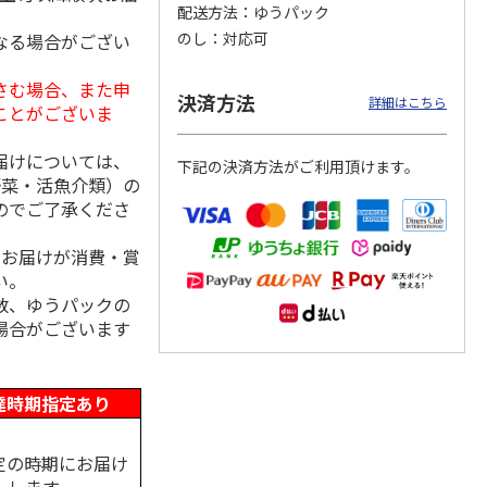
配送方法
ゆうパック
のし
対応可
なる場合がござい
さむ場合、また申
まみの
＜ご自宅用＞つぶれ
中田食品 紀州の完
＜お中元＞つぶれう
決済方法
詳細はこちら
ことがございま
うす塩味梅干
熟南高梅 うす塩味
す塩味梅干
梅干 ４箱
4.5
（4）
4.9
（40）
5.0
（2）
届けについては、
下記の決済方法がご利用頂けます。
2,980円
8,900円
2,980円
野菜・活魚介類）の
(送料・税込)
(送料・税込)
(送料・税込)
のでご了承くださ
、お届けが消費・賞
い。
数、ゆうパックの
場合がございます
達時期指定あり
定の時期にお届け