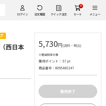
0
ログイン
注文履歴
クイック注文
カート
メニュー
5,730
円
（西日本
(送料・税込)
※軽減税率対象
獲得ポイント： 57 pt
商品番号
8095465147