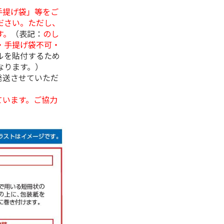
手提げ袋」等をご
ださい。ただし、
す。
（表記：
のし
・手提げ袋不可・
ルを貼付するため
なります。）
発送させていただ
ています。ご協力