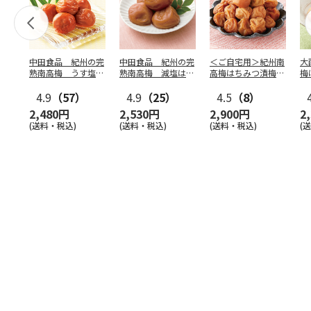
中田食品 紀州の完
中田食品 紀州の完
＜ご自宅用＞紀州南
大
熟南高梅 うす塩味
熟南高梅 減塩はち
高梅はちみつ漬梅干
梅
梅干
みつ梅
（約塩分４％） ３
（
4.9
（57）
4.9
（25）
５０
4.5
…
（8）
2,480円
2,530円
2,900円
2
(送料・税込)
(送料・税込)
(送料・税込)
(