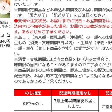
けいたします。
※期間限定商品などお申込み期間及びお届け期間が異
ます。「販売期間」「配送期間」をご確認ください。
●天候や注文状況、お届けまでに祝日・お盆期間をは
西食品 紀州南高
中田食品 紀州の完
紅梅園 まろやかは
全農食品 う
込内容に不備等があった場合、お届けに日数がかかる
はちみつ漬梅干
熟南高梅 うす塩味
ちみつ南高梅
極
塩分約３％）
梅干 ２箱
す。あらかじめご了承ください。
4.8
（10）
4.9
（34）
4.9
（12）
5.0
（4）
※島しょ（東京都・鹿児島県・沖縄県）の一部へのお
,340円
4,700円
3,980円
2,680円
生もの（消費・賞味期間5日以内）・生鮮品（果物・
送料・税込)
(送料・税込)
(送料・税込)
(送料・税込)
一部・生花（セット商品を含む）は受付ができません
い。
※消費・賞味期間5日以内の商品をお申込みの場合は
味期限の当日になることがありますのでご了承くださ
※商品到着後の日持ち期間は、製造工場からの配送日
配送日数、お届け時不在保管期間などにより短くなる
のであらかじめご了承ください。
のし指定
配達時期指定なし
配
7月上旬以降順次
お届け
御中元のし
します。
ご指