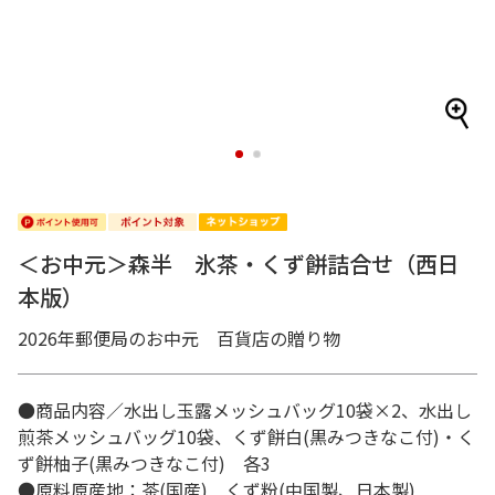
1
2
＜お中元＞森半 氷茶・くず餅詰合せ（西日
本版）
2026年郵便局のお中元 百貨店の贈り物
●商品内容／水出し玉露メッシュバッグ10袋×2、水出し
煎茶メッシュバッグ10袋、くず餅白(黒みつきなこ付)・く
ず餅柚子(黒みつきなこ付) 各3
●原料原産地：茶(国産) くず粉(中国製、日本製)