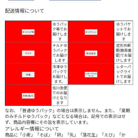
配送情報について
ゆうパッ
ゆうパケ
ク等でお
ットでお
届けしま
届けしま
す
す
チルドゆ
定形外郵
うパック
便(簡易書
でお届け
留)でお届
します
けします
冷凍ゆう
レターパ
パックで
ックライ
お届けし
トでお届
ます。
けします
佐川急便
でのお届
けとなり
ます
なお、「普通ゆうパック」の場合は表示しません。また、「夏期
のみチルドゆうパック」などとなる場合は、記号での表示はせ
ず、商品内容欄にその旨を表示しています。
アレルギー情報について
商品に「小麦」「そば」「卵」「乳」「落花生」「えび」「か