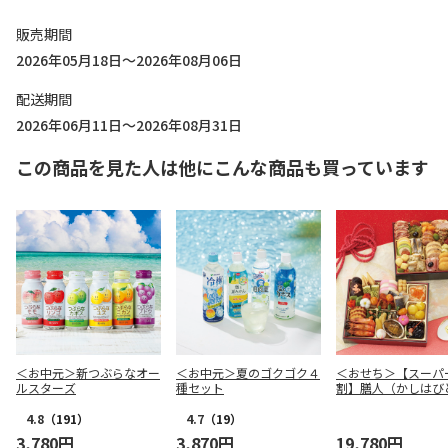
販売期間
2026年05月18日～2026年08月06日
配送期間
2026年06月11日～2026年08月31日
この商品を見た人は他にこんな商品も買っています
＜お中元＞新つぶらなオー
＜お中元＞夏のゴクゴク４
＜おせち＞【スーパ
ルスターズ
種セット
割】膳人（かしは
和洋中二段重
4.8
（191）
4.7
（19）
3,780円
3,870円
19,780円