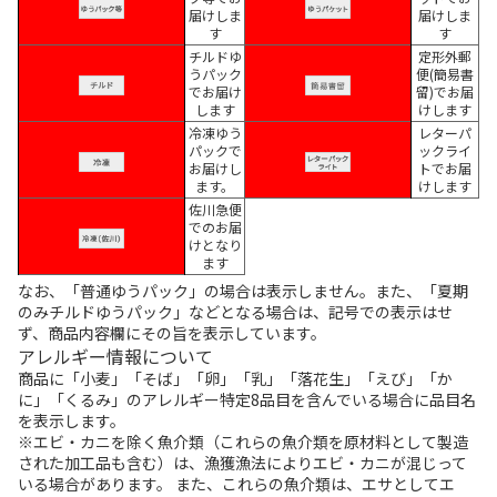
届けしま
届けしま
す
す
チルドゆ
定形外郵
うパック
便(簡易書
でお届け
留)でお届
します
けします
冷凍ゆう
レターパ
パックで
ックライ
お届けし
トでお届
ます。
けします
佐川急便
でのお届
けとなり
ます
なお、「普通ゆうパック」の場合は表示しません。また、「夏期
のみチルドゆうパック」などとなる場合は、記号での表示はせ
ず、商品内容欄にその旨を表示しています。
アレルギー情報について
商品に「小麦」「そば」「卵」「乳」「落花生」「えび」「か
に」「くるみ」のアレルギー特定8品目を含んでいる場合に品目名
を表示します。
※エビ・カニを除く魚介類（これらの魚介類を原材料として製造
された加工品も含む）は、漁獲漁法によりエビ・カニが混じって
いる場合があります。 また、これらの魚介類は、エサとしてエ