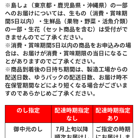
※島しょ（東京都・鹿児島県・沖縄県）の一部
へのお届けについては、生もの（消費・賞味期
間5日以内）・生鮮品（果物・野菜・活魚介類）
の一部・生花（セット商品を含む）は受付がで
きませんのでご了承ください。
※消費・賞味期間5日以内の商品をお申込みの場
合は、お届けが消費・賞味期限の当日になるこ
とがありますのでご了承ください。
※商品到着後の日持ち期間は、製造工場からの
配送日数、ゆうパックの配送日数、お届け時不
在保管期間などにより短くなる場合がございま
すのであらかじめご了承ください。
のし指定
配達時期指定
配達時期指定
なし
あり
御中元のし
7月上旬以降
ご指定の時期
順次
お届けし
にお届けしま