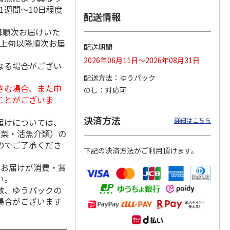
1週間～10日程度
配送情報
降順次お届けいた
月上旬以降順次お届
ＷＥＢ定期便つぶら
ももうめ・りんごう
＜お中元＞新つぶら
配送期間
なバラエティコース
めアソート
なオールスターズ
2026年06月11日～2026年08月31日
２箱
なる場合がござい
）
4.6
（11）
4.4
（14）
5.0
（7）
配送方法
ゆうパック
3,580円
3,460円
7,250円
さむ場合、また申
のし
対応可
(送料・税込)
(送料・税込)
(送料・税込)
ことがございま
決済方法
詳細はこちら
届けについては、
野菜・活魚介類）の
のでご了承くださ
下記の決済方法がご利用頂けます。
、お届けが消費・賞
い。
数、ゆうパックの
場合がございます