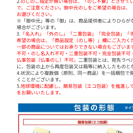
2.
のしのご指定が無い場合は、「のし不要」とさせて
で、ご注意ください。御中元のしをご希望の場合は、
お選びください。
※「御中元」等の「御」は、商品提供者によりひらが
場合がございます。
3.
「名入れ」「外のし」「二重包装」「完全包装」「
希望の場合は、「商品設定（のし等）」欄にご入力く
一部の商品についてはお承りできない場合もございま
不可・のし名入れ不可・二重包装不可・完全包装不可
仏事包装（仏事のし）不可。
二重包装とは、宛先ラベ
に、包装の上から再度包装又は箱等に納入したものと
4.状況により複数個（原則、同一商品）を一括梱包で
くことがございます。
5.
地球環境に配慮し、簡易包装（エコ包装）を推進し
をお願いいたします。