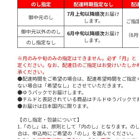
のし指定
配達時期指定なし
配
7月上旬以降順次
お届け
御中元のし
します。
ご指
御中元以外ののし
6月中旬以降順次
お届け
（6
します。
のし指定なし
※月のみや旬のみの指定はできません。必ず「月」と
定ください。なお、配達日のご指定はお受けいたしか
承ください。
●配達時間をご希望の場合は、配達希望時間をご指定
ない場合は「希望なし」とさせていただきます。
●ゆうパックでお届けします。
●チルドと表記されている商品はチルドゆうパックで
●お届けは日本国内に限ります。
【のし指定・包装について】
1.「のし」は、原則として「内のし」となります。の
合は、申込時にご希望の「のし」を選んでください。