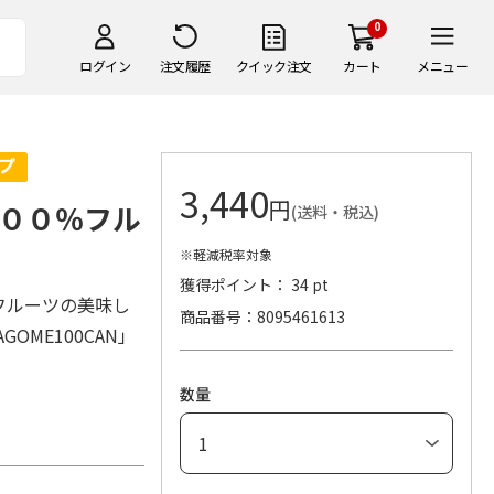
0
ログイン
注文履歴
クイック注文
カート
メニュー
3,440
円
００％フル
(送料・税込)
※軽減税率対象
獲得ポイント： 34 pt
フルーツの美味し
商品番号
8095461613
OME100CAN」
数量
。