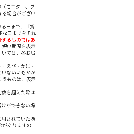
境（モニター、ブ
なる場合がござい
れる日まで、「賞
能な日までをそれ
証するものではあ
も短い期間を表示
ついては、各お届
生・えび・かに・
ていないにもかか
まうものは、表示
定数を超えた際は
。
届けができない場
使用されていた場
合がありますの