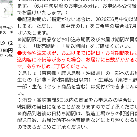
ます。（6月中旬以降のお申込み分は、お申込み受付後
でお届けいたします。）
●配達時期のご指定がない場合は、2026年6月中旬以
します。ただし、「御中元のし」をご希望の場合は7
お中元＞つぶらな
つぶらなパイン
＜お中元＞夏のゴク
ももうめＡ
けいたします。
ボス ギフト
ゴク４種セット
※期間限定商品などお申込み期間及びお届け期間が異
4.9
（28）
4.9
（29）
4.7
（19）
4.7
（14
ます。「販売期間」「配送期間」をご確認ください。
,780円
3,880円
3,870円
2,900円
●天候や注文状況、お届けまでに祝日・お盆期間をは
送料・税込)
(送料・税込)
(送料・税込)
(送料・税込)
込内容に不備等があった場合、お届けに日数がかかる
す。あらかじめご了承ください。
※島しょ（東京都・鹿児島県・沖縄県）の一部へのお
生もの（消費・賞味期間5日以内）・生鮮品（果物・
一部・生花（セット商品を含む）は受付ができません
い。
※消費・賞味期間5日以内の商品をお申込みの場合は
味期限の当日になることがありますのでご了承くださ
※商品到着後の日持ち期間は、製造工場からの配送日
配送日数、お届け時不在保管期間などにより短くなる
のであらかじめご了承ください。