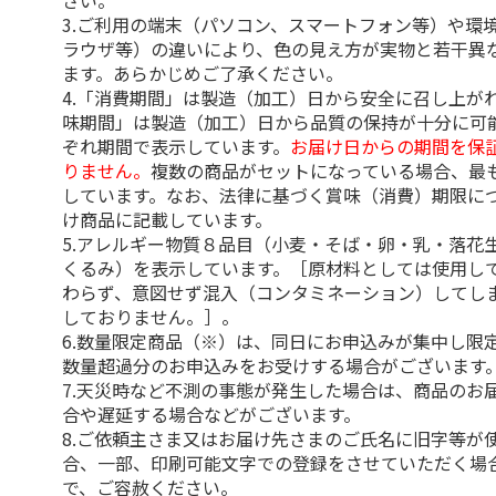
さい。
3.ご利用の端末（パソコン、スマートフォン等）や環
ラウザ等）の違いにより、色の見え方が実物と若干異
ます。あらかじめご了承ください。
4.「消費期間」は製造（加工）日から安全に召し上が
味期間」は製造（加工）日から品質の保持が十分に可
ぞれ期間で表示しています。
お届け日からの期間を保
りません。
複数の商品がセットになっている場合、最
しています。なお、法律に基づく賞味（消費）期限に
け商品に記載しています。
5.アレルギー物質８品目（小麦・そば・卵・乳・落花
くるみ）を表示しています。［原材料としては使用し
わらず、意図せず混入（コンタミネーション）してし
しておりません。］。
6.数量限定商品（※）は、同日にお申込みが集中し限
数量超過分のお申込みをお受けする場合がございます
7.天災時など不測の事態が発生した場合は、商品のお
合や遅延する場合などがございます。
8.ご依頼主さま又はお届け先さまのご氏名に旧字等が
合、一部、印刷可能文字での登録をさせていただく場
で、ご容赦ください。