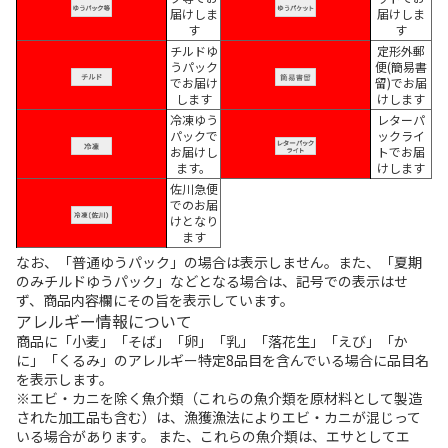
届けしま
届けしま
す
す
チルドゆ
定形外郵
うパック
便(簡易書
でお届け
留)でお届
します
けします
冷凍ゆう
レターパ
パックで
ックライ
お届けし
トでお届
ます。
けします
佐川急便
でのお届
けとなり
ます
なお、「普通ゆうパック」の場合は表示しません。また、「夏期
のみチルドゆうパック」などとなる場合は、記号での表示はせ
ず、商品内容欄にその旨を表示しています。
アレルギー情報について
商品に「小麦」「そば」「卵」「乳」「落花生」「えび」「か
に」「くるみ」のアレルギー特定8品目を含んでいる場合に品目名
を表示します。
※エビ・カニを除く魚介類（これらの魚介類を原材料として製造
された加工品も含む）は、漁獲漁法によりエビ・カニが混じって
いる場合があります。 また、これらの魚介類は、エサとしてエ