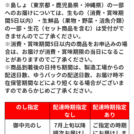
※島しょ（東京都・鹿児島県・沖縄県）の一部
へのお届けについては、生もの（消費・賞味期
間5日以内）・生鮮品（果物・野菜・活魚介類）
の一部・生花（セット商品を含む）は受付がで
きませんのでご了承ください。
※消費・賞味期間5日以内の商品をお申込みの場
合は、お届けが消費・賞味期限の当日になるこ
とがありますのでご了承ください。
※商品到着後の日持ち期間は、製造工場からの
配送日数、ゆうパックの配送日数、お届け時不
在保管期間などにより短くなる場合がございま
すのであらかじめご了承ください。
のし指定
配達時期指定
配達時期指定
なし
あり
御中元のし
7月上旬以降
ご指定の時期
順次
お届けし
にお届けしま