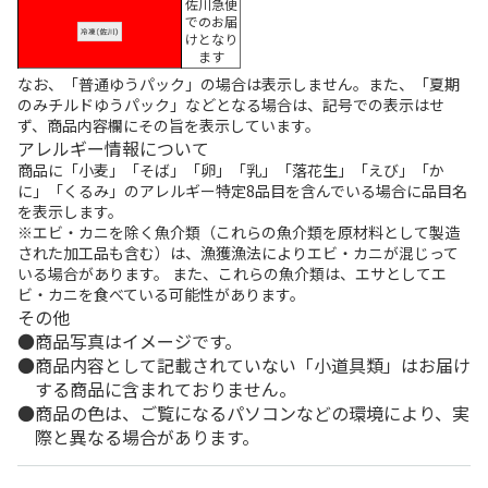
佐川急便
でのお届
けとなり
ます
なお、「普通ゆうパック」の場合は表示しません。また、「夏期
のみチルドゆうパック」などとなる場合は、記号での表示はせ
ず、商品内容欄にその旨を表示しています。
アレルギー情報について
商品に「小麦」「そば」「卵」「乳」「落花生」「えび」「か
に」「くるみ」のアレルギー特定8品目を含んでいる場合に品目名
を表示します。
※エビ・カニを除く魚介類（これらの魚介類を原材料として製造
された加工品も含む）は、漁獲漁法によりエビ・カニが混じって
いる場合があります。 また、これらの魚介類は、エサとしてエ
ビ・カニを食べている可能性があります。
その他
商品写真はイメージです。
商品内容として記載されていない「小道具類」はお届け
する商品に含まれておりません。
商品の色は、ご覧になるパソコンなどの環境により、実
際と異なる場合があります。