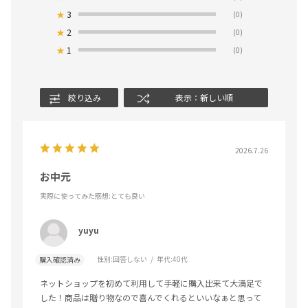
★
3
(0)
★
2
(0)
★
1
(0)
絞り込み
表示：新しい順
2026.7.26
お中元
実際に使ってみた感想
:とても良い
yuyu
性別:
回答しない
年代:
40代
購入確認済み
ネットショップを初めて利用して手軽に購入出来て大満足で
した！商品は贈り物なので喜んでくれるといいなぁと思って