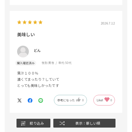
2026.7.12
美味しい
どん
性別:
男性
年代:
50代
購入確認済み
果汁１００％
濃くてまったり？していて
とっても美味しかったです
参考になった
0
Like!
0
絞り込み
表示：新しい順