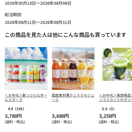
2026年05月18日～2026年08月06日
配送期間
2026年06月11日～2026年08月31日
この商品を見た人は他にこんな商品も買っています
＜お中元＞新つぶらなオー
国産素材果汁１００％ジュ
＜お中元＞長野県産
ルスターズ
ース
ンマスカットのゼリ
4.8
（191）
5.0
（3）
3,780円
3,680円
3,250円
(送料・税込)
(送料・税込)
(送料・税込)