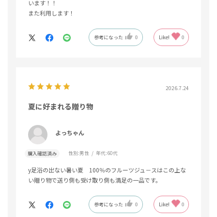
います！！
また利用します！
参考になった
0
Like!
0
2026.7.24
夏に好まれる贈り物
よっちゃん
性別:
男性
年代:
60代
購入確認済み
y足浴の出ない暑い夏 100％のフルーツジュ－スはこの上な
い贈り物で送り側も受け取り側も満足の一品です。
参考になった
0
Like!
0