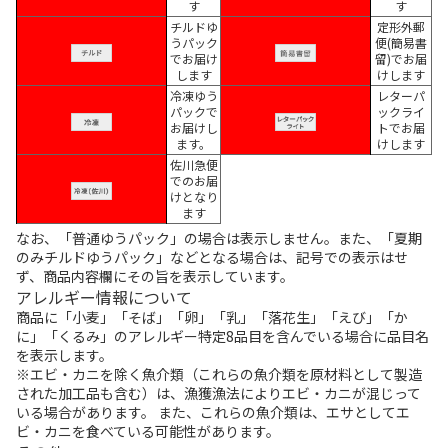
す
す
チルドゆ
定形外郵
うパック
便(簡易書
でお届け
留)でお届
します
けします
冷凍ゆう
レターパ
パックで
ックライ
お届けし
トでお届
ます。
けします
佐川急便
でのお届
けとなり
ます
なお、「普通ゆうパック」の場合は表示しません。また、「夏期
のみチルドゆうパック」などとなる場合は、記号での表示はせ
ず、商品内容欄にその旨を表示しています。
アレルギー情報について
商品に「小麦」「そば」「卵」「乳」「落花生」「えび」「か
に」「くるみ」のアレルギー特定8品目を含んでいる場合に品目名
を表示します。
※エビ・カニを除く魚介類（これらの魚介類を原材料として製造
された加工品も含む）は、漁獲漁法によりエビ・カニが混じって
いる場合があります。 また、これらの魚介類は、エサとしてエ
ビ・カニを食べている可能性があります。