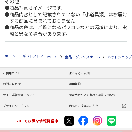
その他
商品写真はイメージです。
商品内容として記載されていない「小道具類」はお届け
する商品に含まれておりません。
商品の色は、ご覧になるパソコンなどの環境により、実
際と異なる場合があります。
ホーム
ギフトストア
お中元・夏ギフト特集 2026
ゆうゆうギフト 
ホーム
食品・グルメストア
ホーム
カレー特集
ネットショップ
＜
ご利用ガイド
よくあるご質問
お問い合わせ
利用規約
サイト運営会社について
特定商取引法に基づく表記について
プライバシーポリシー
商品のご提案はこちら
SNSでお得な情報発信中