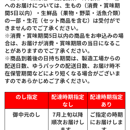
へのお届けについては、生もの（消費・賞味期
間5日以内）・生鮮品（果物・野菜・活魚介類）
の一部・生花（セット商品を含む）は受付がで
きませんのでご了承ください。
※消費・賞味期間5日以内の商品をお申込みの場
合は、お届けが消費・賞味期限の当日になるこ
とがありますのでご了承ください。
※商品到着後の日持ち期間は、製造工場からの
配送日数、ゆうパックの配送日数、お届け時不
在保管期間などにより短くなる場合がございま
すのであらかじめご了承ください。
のし指定
配達時期指定
配達時期指定
なし
あり
御中元のし
7月上旬以降
ご指定の時期
順次
お届けし
にお届けしま
ます。
す。