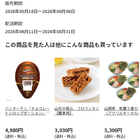
販売期間
2026年05月18日～2026年08月06日
配送期間
2026年06月11日～2026年08月31日
この商品を見た人は他にこんな商品も買っています
バンホーテン「チョコレー
山形の極み フロランタン
山岡家 乾麺５食セ
トシロップポーション」3
【慶事用】
（アクリルキーホル
0g×216個
付）
4,980円
3,030円
5,300円
(送料・税込)
(送料・税込)
(送料・税込)