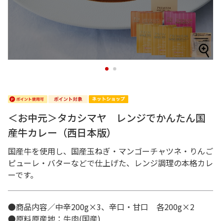
1
2
＜お中元＞タカシマヤ レンジでかんたん国
産牛カレー（西日本版）
国産牛を使用し、国産玉ねぎ・マンゴーチャツネ・りんご
ピューレ・バターなどで仕上げた、レンジ調理の本格カレ
ーです。
●商品内容／中辛200g×3、辛口・甘口 各200g×2
●原料原産地：牛肉(国産)