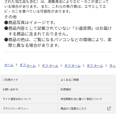
された加工品も含む）は、漁獲漁法によりエビ・カニが混じって
いる場合があります。 また、これらの魚介類は、エサとしてエ
ビ・カニを食べている可能性があります。
その他
商品写真はイメージです。
商品内容として記載されていない「小道具類」はお届け
する商品に含まれておりません。
商品の色は、ご覧になるパソコンなどの環境により、実
際と異なる場合があります。
ホーム
ギフトストア
お中元・夏ギフト特集 2026
おつまみ・お惣菜
ホーム
ギフトストア
ホーム
ギフトストア
お中元・夏ギフト特集 2026
ホーム
ギフトストア
お中元・夏ギフト特集
ホーム
ネッ
お
お
ご利用ガイド
よくあるご質問
お問い合わせ
利用規約
サイト運営会社について
特定商取引法に基づく表記について
プライバシーポリシー
商品のご提案はこちら