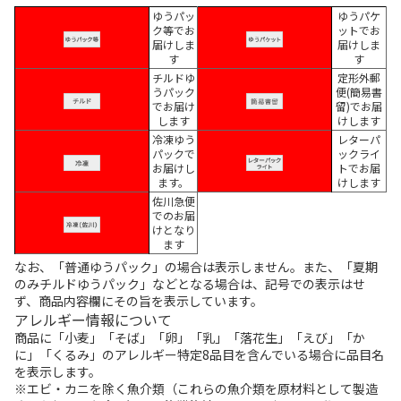
ゆうパッ
ゆうパケ
ク等でお
ットでお
届けしま
届けしま
す
す
チルドゆ
定形外郵
うパック
便(簡易書
でお届け
留)でお届
します
けします
冷凍ゆう
レターパ
パックで
ックライ
お届けし
トでお届
ます。
けします
佐川急便
でのお届
けとなり
ます
なお、「普通ゆうパック」の場合は表示しません。また、「夏期
のみチルドゆうパック」などとなる場合は、記号での表示はせ
ず、商品内容欄にその旨を表示しています。
アレルギー情報について
商品に「小麦」「そば」「卵」「乳」「落花生」「えび」「か
に」「くるみ」のアレルギー特定8品目を含んでいる場合に品目名
を表示します。
※エビ・カニを除く魚介類（これらの魚介類を原材料として製造