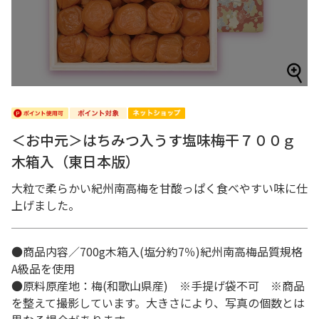
＜お中元＞はちみつ入うす塩味梅干７００ｇ
木箱入（東日本版）
大粒で柔らかい紀州南高梅を甘酸っぱく食べやすい味に仕
上げました。
●商品内容／700g木箱入(塩分約7％)紀州南高梅品質規格
A級品を使用
●原料原産地：梅(和歌山県産) ※手提げ袋不可 ※商品
を整えて撮影しています。大きさにより、写真の個数とは