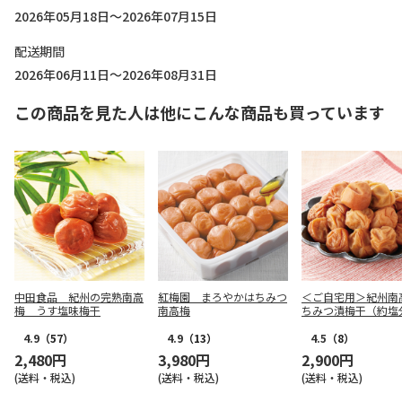
2026年05月18日～2026年07月15日
配送期間
2026年06月11日～2026年08月31日
この商品を見た人は他にこんな商品も買っています
中田食品 紀州の完熟南高
紅梅園 まろやかはちみつ
＜ご自宅用＞紀州南
梅 うす塩味梅干
南高梅
ちみつ漬梅干（約塩
４％） ３５０ｇ×
4.9
（57）
4.9
（13）
4.5
（8）
2,480円
3,980円
2,900円
(送料・税込)
(送料・税込)
(送料・税込)