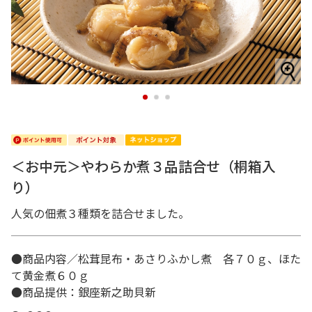
1
2
3
＜お中元＞やわらか煮３品詰合せ（桐箱入
り）
人気の佃煮３種類を詰合せました。
●商品内容／松茸昆布・あさりふかし煮 各７０ｇ、ほた
て黄金煮６０ｇ
●商品提供：銀座新之助貝新