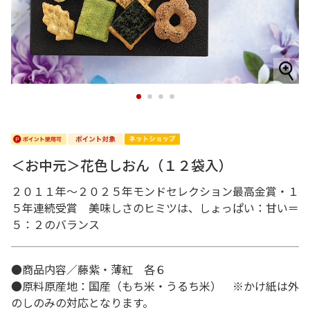
1
2
3
4
＜お中元＞花色しおん（１２袋入）
２０１１年～２０２５年モンドセレクション最高金賞・１
５年連続受賞 美味しさのヒミツは、しょっぱい：甘い＝
５：２のバランス
●商品内容／藤紫・薄紅 各６
●原料原産地：国産（もち米・うるち米） ※かけ紙は外
のしのみの対応となります。