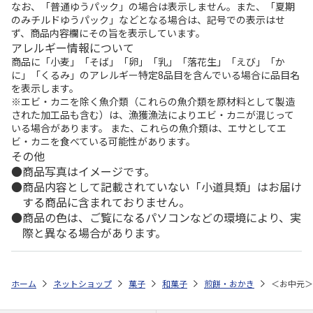
なお、「普通ゆうパック」の場合は表示しません。また、「夏期
のみチルドゆうパック」などとなる場合は、記号での表示はせ
ず、商品内容欄にその旨を表示しています。
アレルギー情報について
商品に「小麦」「そば」「卵」「乳」「落花生」「えび」「か
に」「くるみ」のアレルギー特定8品目を含んでいる場合に品目名
を表示します。
※エビ・カニを除く魚介類（これらの魚介類を原材料として製造
された加工品も含む）は、漁獲漁法によりエビ・カニが混じって
いる場合があります。 また、これらの魚介類は、エサとしてエ
ビ・カニを食べている可能性があります。
その他
商品写真はイメージです。
商品内容として記載されていない「小道具類」はお届け
する商品に含まれておりません。
商品の色は、ご覧になるパソコンなどの環境により、実
際と異なる場合があります。
ホーム
ネットショップ
菓子
和菓子
煎餅・おかき
＜お中元＞