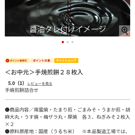
1
2
3
＜お中元＞手焼煎餅２８枚入
5.0
（1）
レビューを見る
手焼煎餅詰合せ
●商品内容／南蛮焼・たまり煎・ごまみそ・うまか煎・胡
麻大丸・うす焼・梅ザラ丸・厚焼 各３、ねぎみそ２枚入
×２
●原料原産地：国産（うるち米） ※本品製造工場では、