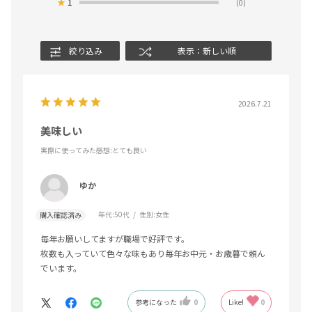
★
1
(0)
絞り込み
表示：新しい順
2026.7.21
美味しい
実際に使ってみた感想
:とても良い
ゆか
年代:
50代
性別:
女性
購入確認済み
毎年お願いしてますが職場で好評です。
枚数も入っていて色々な味もあり毎年お中元・お歳暮で頼ん
でいます。
参考になった
0
Like!
0