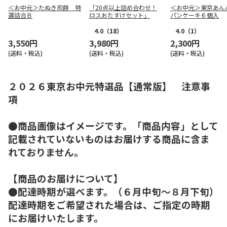
＜お中元＞たぬき煎餅 特
「20点以上詰め合わせ！
＜お中元＞東京あん
選詰合Ｂ
ロスおたすけセット」
パンケーキ６個入
4.0
（18）
4.0
（1）
3,550円
3,980円
2,300円
(送料・税込)
(送料・税込)
(送料・税込)
２０２６東京お中元特選品【通常版】 注意事
項
●商品画像はイメージです。「商品内容」として
記載されていないものはお届けする商品に含ま
れておりません。
【商品のお届けについて】
●配達時期が選べます。（６月中旬～８月下旬）
配達時期をご希望された場合は、ご指定の時期
にお届けいたします。