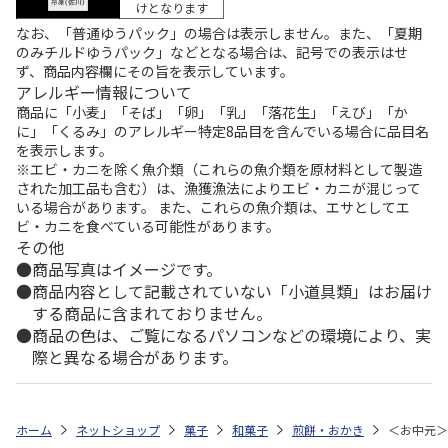
けとなります
なお、「普通ゆうパック」の場合は表示しません。また、「夏期
のみチルドゆうパック」などとなる場合は、記号での表示はせ
ず、商品内容欄にその旨を表示しています。
アレルギー情報について
商品に「小麦」「そば」「卵」「乳」「落花生」「えび」「か
に」「くるみ」のアレルギー特定8品目を含んでいる場合に品目名
を表示します。
※エビ・カニを除く魚介類（これらの魚介類を原材料として製造
された加工品も含む）は、漁獲漁法によりエビ・カニが混じって
いる場合があります。 また、これらの魚介類は、エサとしてエ
ビ・カニを食べている可能性があります。
その他
商品写真はイメージです。
商品内容として記載されていない「小道具類」はお届け
する商品に含まれておりません。
商品の色は、ご覧になるパソコンなどの環境により、実
際と異なる場合があります。
ホーム
ネットショップ
菓子
和菓子
煎餅・おかき
＜お中元＞