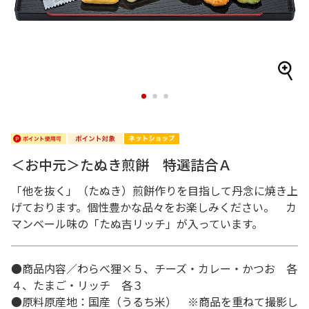
1
2
3
＜お中元＞たぬき煎餅 特選詰合Ａ
「他を抜く」（たぬき）煎餅作りを目指して丹念に焼き上
げております。個性豊かな品々をお楽しみください。 カ
マンベール味の「たぬ吉リッチ」が入っています。
●商品内容／わらべ狸×５、チーズ・カレー・かつお 各
４、たまご・リッチ 各３
●原料原産地：国産（うるち米） ※商品を重ねて撮影し