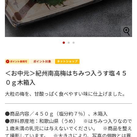
1
2
3
＜お中元＞紀州南高梅はちみつ入うす塩４５
０ｇ木箱入
大粒の梅を、甘酸っぱく食べやすい味に仕上げました。
●商品内容／４５０ｇ（塩分約７％）、木箱入
●原料原産地：和歌山県（うめ） ※はちみつ入りなので
１歳未満の乳児には与えないでください。 ※商品を整え
て撮影しています。 ※大きさにより、写真の個数とは異