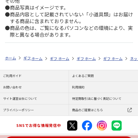
その他
商品写真はイメージです。
商品内容として記載されていない「小道具類」はお届け
する商品に含まれておりません。
商品の色は、ご覧になるパソコンなどの環境により、実
際と異なる場合があります。
ホーム
ギフトストア
お中元・夏ギフト特集 2026
うなぎ・魚・海鮮
ホーム
ギフトストア
ホーム
ギフトストア
お中元・夏ギフト特集 2026
ホーム
ギフトストア
お中元・夏ギフト特集
ホーム
ネッ
お
う
ご利用ガイド
よくあるご質問
お問い合わせ
利用規約
サイト運営会社について
特定商取引法に基づく表記について
プライバシーポリシー
商品のご提案はこちら
SNSでお得な情報発信中