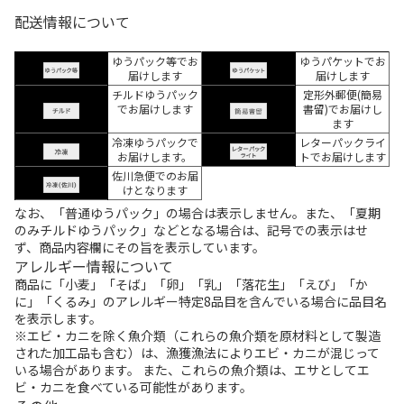
配送情報について
ゆうパック等でお
ゆうパケットでお
届けします
届けします
チルドゆうパック
定形外郵便(簡易
でお届けします
書留)でお届けし
ます
冷凍ゆうパックで
レターパックライ
お届けします。
トでお届けします
佐川急便でのお届
けとなります
なお、「普通ゆうパック」の場合は表示しません。また、「夏期
のみチルドゆうパック」などとなる場合は、記号での表示はせ
ず、商品内容欄にその旨を表示しています。
アレルギー情報について
商品に「小麦」「そば」「卵」「乳」「落花生」「えび」「か
に」「くるみ」のアレルギー特定8品目を含んでいる場合に品目名
を表示します。
※エビ・カニを除く魚介類（これらの魚介類を原材料として製造
された加工品も含む）は、漁獲漁法によりエビ・カニが混じって
いる場合があります。 また、これらの魚介類は、エサとしてエ
ビ・カニを食べている可能性があります。