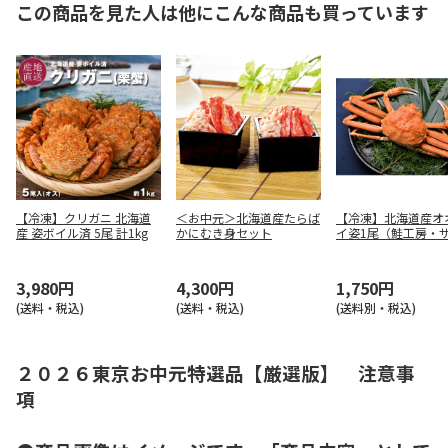
この商品を見た人は他にこんな商品も買っています
【冷凍】クリガニ 北海道
＜お中元＞北海道産たらば
【冷凍】北海道産オ
産 姿ボイル済 5尾 計1kg
かにむき身セット
イ姿1尾（鮭工房・
ンハウス）
3,980円
4,300円
1,750円
(送料・税込)
(送料・税込)
(送料別・税込)
２０２６東京お中元特選品【厳選版】 注意事
項