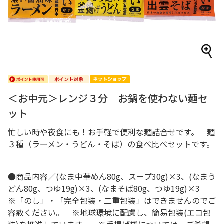
＜お中元＞レンジ３分 お鍋を使わない麺セ
ット
忙しい時や夜食にも！お手軽で便利な麺詰合せです。 麺
３種（ラーメン・うどん・そば）の食べ比べセットです。
●商品内容／(なま中華めん80g、スープ30g)×3、(なまう
どん80g、つゆ19g)×3、(なまそば80g、つゆ19g)×3
※「のし」・「完全包装・二重包装」はできませんのでご
容赦ください。 ※地球環境に配慮し、簡易包装(エコ包