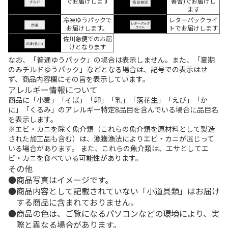
でお届けします
書留)でお届けし
ます
冷凍ゆうパックで
レターパックライ
お届けします。
トでお届けします
佐川急便でのお届
けとなります
なお、「普通ゆうパック」の場合は表示しません。また、「夏期
のみチルドゆうパック」などとなる場合は、記号での表示はせ
ず、商品内容欄にその旨を表示しています。
アレルギー情報について
商品に「小麦」「そば」「卵」「乳」「落花生」「えび」「か
に」「くるみ」のアレルギー特定8品目を含んでいる場合に品目名
を表示します。
※エビ・カニを除く魚介類（これらの魚介類を原材料として製造
された加工品も含む）は、漁獲漁法によりエビ・カニが混じって
いる場合があります。 また、これらの魚介類は、エサとしてエ
ビ・カニを食べている可能性があります。
その他
商品写真はイメージです。
商品内容として記載されていない「小道具類」はお届け
する商品に含まれておりません。
商品の色は、ご覧になるパソコンなどの環境により、実
際と異なる場合があります。