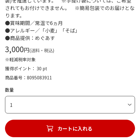
装)を推進しています。 ※手提げ袋については、ご希望
されてもお付けできません。 ※簡易包装でのお届けとな
ります。
●賞味期間／常温で6ヵ月
●アレルギー／「小麦」「そば」
●商品提供：めぐあす
3,000
円
(送料・税込)
※軽減税率対象
獲得ポイント： 30 pt
商品番号
8095083911
数量
1
カートに入れる