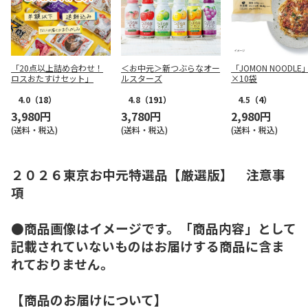
「20点以上詰め合わせ！
＜お中元＞新つぶらなオー
「JOMON NOODLE」
ロスおたすけセット」
ルスターズ
×10袋
4.0
（18）
4.8
（191）
4.5
（4）
3,980円
3,780円
2,980円
(送料・税込)
(送料・税込)
(送料・税込)
２０２６東京お中元特選品【厳選版】 注意事
項
●商品画像はイメージです。「商品内容」として
記載されていないものはお届けする商品に含ま
れておりません。
【商品のお届けについて】