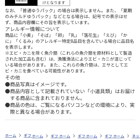
けとなります
なお、「普通ゆうパック」の場合は表示しません。また、「夏期
のみチルドゆうパック」などとなる場合は、記号での表示はせ
ず、商品内容欄にその旨を表示しています。
アレルギー情報について
商品に「小麦」「そば」「卵」「乳」「落花生」「えび」「か
に」「くるみ」のアレルギー特定8品目を含んでいる場合に品目名
を表示します。
※エビ・カニを除く魚介類（これらの魚介類を原材料として製造
された加工品も含む）は、漁獲漁法によりエビ・カニが混じって
いる場合があります。 また、これらの魚介類は、エサとしてエ
ビ・カニを食べている可能性があります。
その他
商品写真はイメージです。
商品内容として記載されていない「小道具類」はお届け
する商品に含まれておりません。
商品の色は、ご覧になるパソコンなどの環境により、実
際と異なる場合があります。
ホーム
ギフトストア
お中元・夏ギフト特集 2026
おつまみ・お惣菜
ホーム
ギフトストア
ホーム
ギフトストア
お中元・夏ギフト特集 2026
ホーム
ギフトストア
お中元・夏ギフト特集
ホーム
ネッ
お
お