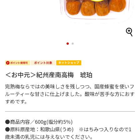
1
2
＜お中元＞紀州産南高梅 琥珀
完熟梅ならではの美味しさを残しつつ、国産蜂蜜を使いフ
ルーティーな甘さに仕上げました。酸味が苦手な方におす
すめです。
●商品内容／600g(塩分約5％)
●原料原産地：和歌山県(うめ) ※はちみつ入りなので1
歳未満の乳児には与えないでください。