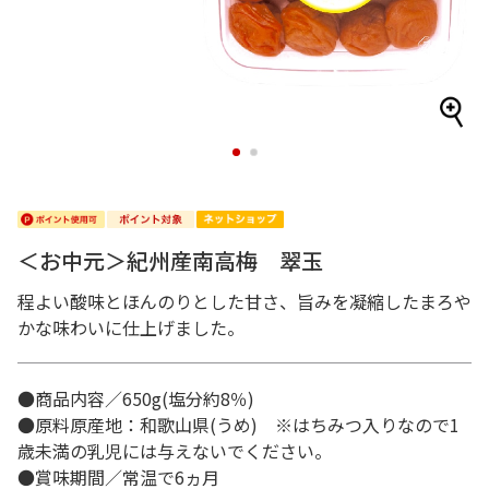
1
2
＜お中元＞紀州産南高梅 翠玉
程よい酸味とほんのりとした甘さ、旨みを凝縮したまろや
かな味わいに仕上げました。
●商品内容／650g(塩分約8％)
●原料原産地：和歌山県(うめ) ※はちみつ入りなので1
歳未満の乳児には与えないでください。
●賞味期間／常温で6ヵ月