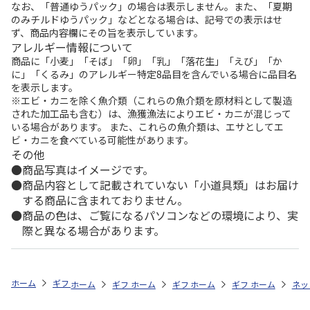
なお、「普通ゆうパック」の場合は表示しません。また、「夏期
のみチルドゆうパック」などとなる場合は、記号での表示はせ
ず、商品内容欄にその旨を表示しています。
アレルギー情報について
商品に「小麦」「そば」「卵」「乳」「落花生」「えび」「か
に」「くるみ」のアレルギー特定8品目を含んでいる場合に品目名
を表示します。
※エビ・カニを除く魚介類（これらの魚介類を原材料として製造
された加工品も含む）は、漁獲漁法によりエビ・カニが混じって
いる場合があります。 また、これらの魚介類は、エサとしてエ
ビ・カニを食べている可能性があります。
その他
商品写真はイメージです。
商品内容として記載されていない「小道具類」はお届け
する商品に含まれておりません。
商品の色は、ご覧になるパソコンなどの環境により、実
際と異なる場合があります。
ホーム
ギフトストア
お中元・夏ギフト特集 2026
おつまみ・お惣菜
ホーム
ギフトストア
ホーム
ギフトストア
お中元・夏ギフト特集 2026
ホーム
ギフトストア
お中元・夏ギフト特集
ホーム
ネッ
お
お