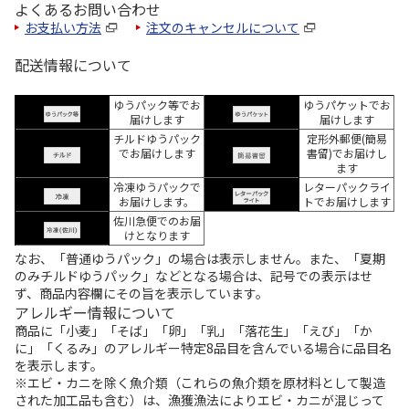
よくあるお問い合わせ
お支払い方法
注文のキャンセルについて
配送情報について
ゆうパック等でお
ゆうパケットでお
届けします
届けします
チルドゆうパック
定形外郵便(簡易
でお届けします
書留)でお届けし
ます
冷凍ゆうパックで
レターパックライ
お届けします。
トでお届けします
佐川急便でのお届
けとなります
なお、「普通ゆうパック」の場合は表示しません。また、「夏期
のみチルドゆうパック」などとなる場合は、記号での表示はせ
ず、商品内容欄にその旨を表示しています。
アレルギー情報について
商品に「小麦」「そば」「卵」「乳」「落花生」「えび」「か
に」「くるみ」のアレルギー特定8品目を含んでいる場合に品目名
を表示します。
※エビ・カニを除く魚介類（これらの魚介類を原材料として製造
された加工品も含む）は、漁獲漁法によりエビ・カニが混じって