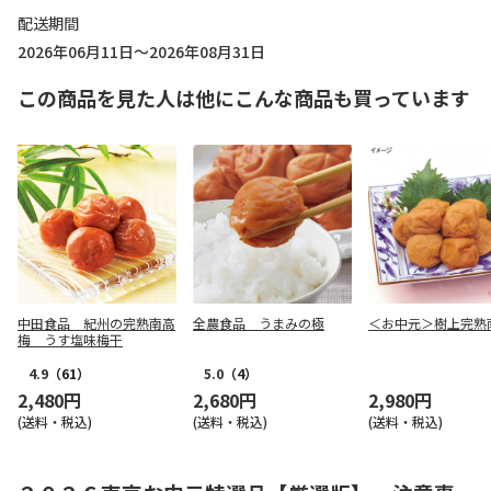
配送期間
2026年06月11日～2026年08月31日
この商品を見た人は他にこんな商品も買っています
中田食品 紀州の完熟南高
全農食品 うまみの極
＜お中元＞樹上完熟
梅 うす塩味梅干
4.9
（61）
5.0
（4）
2,480円
2,680円
2,980円
(送料・税込)
(送料・税込)
(送料・税込)