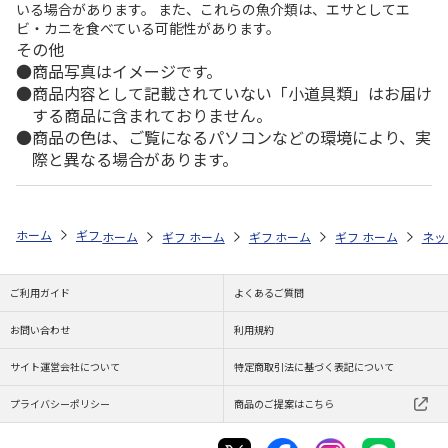
いる場合があります。 また、これらの魚介類は、エサとしてエ
ビ・カニを食べている可能性があります。
その他
商品写真はイメージです。
商品内容として記載されていない「小道具類」はお届け
する商品に含まれておりません。
商品の色は、ご覧になるパソコンなどの環境により、実
際と異なる場合があります。
ホーム
ギフトストア
お中元・夏ギフト特集 2026
おつまみ・お惣菜
ホーム
ギフトストア
ホーム
ギフトストア
お中元・夏ギフト特集 2026
ホーム
ギフトストア
お中元・夏ギフト特集
ホーム
ネッ
お
お
ご利用ガイド
よくあるご質問
お問い合わせ
利用規約
サイト運営会社について
特定商取引法に基づく表記について
プライバシーポリシー
商品のご提案はこちら