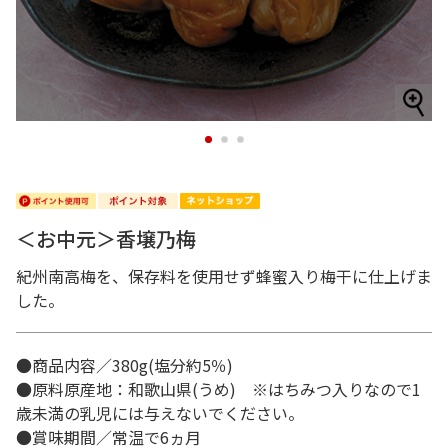
1
2
3
＜お中元＞香壌乃梅
紀州南高梅を、保存料を使用せず蜂蜜入り梅干に仕上げま
した。
●商品内容／380g(塩分約5％)
●原料原産地：和歌山県(うめ) ※はちみつ入りなので1
歳未満の乳児には与えないでください。
●賞味期間／常温で6ヵ月