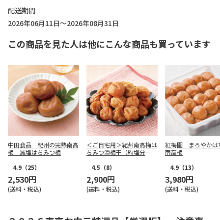
配送期間
2026年06月11日～2026年08月31日
この商品を見た人は他にこんな商品も買っています
中田食品 紀州の完熟南高
＜ご自宅用＞紀州南高梅は
紅梅園 まろやかは
梅 減塩はちみつ梅
ちみつ漬梅干（約塩分
南高梅
４％） ３５０ｇ×２
4.9
（25）
4.5
（8）
4.9
（13）
2,530円
2,900円
3,980円
(送料・税込)
(送料・税込)
(送料・税込)