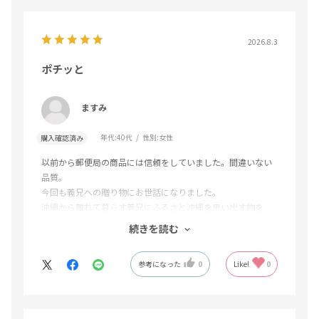
2026.8.3
ポチッと
ますみ
年代:
40代
性別:
女性
購入確認済み
以前から郵便局の商品には信頼をしていました。間違いない
品質。
今回も義兄への贈り物にお世話になりました。
沖縄から離れて暮らす義兄にふるさと沖縄を思い出す物を
と、マンゴーを選びました。
続きを読む
届いたと連絡があり、とても喜んでいました。
参考になった
0
Like!
0