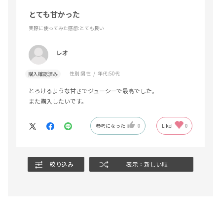
とても甘かった
実際に使ってみた感想
:とても良い
レオ
性別:
男性
年代:
50代
購入確認済み
とろけるような甘さでジューシーで最高でした。
また購入したいです。
参考になった
0
Like!
0
絞り込み
表示：新しい順