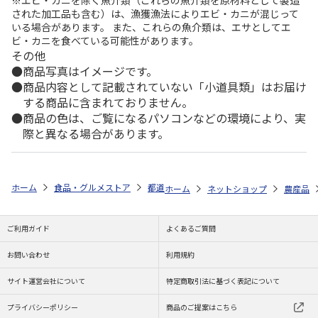
された加工品も含む）は、漁獲漁法によりエビ・カニが混じって
いる場合があります。 また、これらの魚介類は、エサとしてエ
ビ・カニを食べている可能性があります。
その他
商品写真はイメージです。
商品内容として記載されていない「小道具類」はお届け
する商品に含まれておりません。
商品の色は、ご覧になるパソコンなどの環境により、実
際と異なる場合があります。
ホーム
食品・グルメストア
都道府県から探す
沖縄県
＜お中元＞
ホーム
ネットショップ
農産品
ご利用ガイド
よくあるご質問
お問い合わせ
利用規約
サイト運営会社について
特定商取引法に基づく表記について
プライバシーポリシー
商品のご提案はこちら