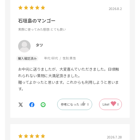
2026.8.2
石垣島のマンゴー
実際に使ってみた感想
:とても良い
タツ
年代:
60代
性別:
男性
購入確認済み
お中元に送りましたが、大変喜んでいただきました。日頃触
れられない果物に大満足頂きました。
贈ってよかったと思います。これからも利用しようと思いま
す。
参考になった
0
Like!
0
2026.7.28