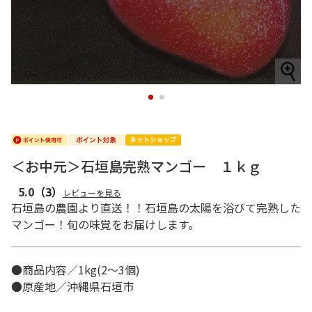
1
2
＜お中元＞石垣島完熟マンゴー １ｋｇ
5.0
（3）
レビューを見る
石垣島の農園より直送！！石垣島の太陽を浴びて完熟した
マンゴー！旬の味覚をお届けします。
●商品内容／1kg(2～3個)
●原産地／沖縄県石垣市