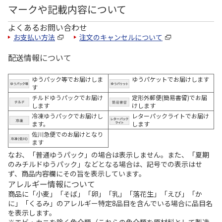
マークや記載内容について
よくあるお問い合わせ
お支払い方法
注文のキャンセルについて
配送情報について
ゆうパック等でお届けしま
ゆうパケットでお届けします
す
チルドゆうパックでお届け
定形外郵便(簡易書留)でお届
します
けします
冷凍ゆうパックでお届けし
レターパックライトでお届け
ます。
します
佐川急便でのお届けとなり
ます
なお、「普通ゆうパック」の場合は表示しません。また、「夏期
のみチルドゆうパック」などとなる場合は、記号での表示はせ
ず、商品内容欄にその旨を表示しています。
アレルギー情報について
商品に「小麦」「そば」「卵」「乳」「落花生」「えび」「か
に」「くるみ」のアレルギー特定8品目を含んでいる場合に品目名
を表示します。
※エビ・カニを除く魚介類（これらの魚介類を原材料として製造