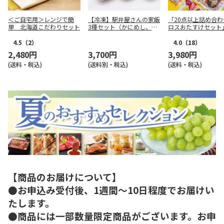
＜ご自宅用＞レンジで簡
【冷凍】駅弁屋さんの家飯
「20点以上詰め合わ
単 北海道こだわりセット
3種セット（かにめし、鳥
ロスおたすけセット
取牛めし、大山豚重）
4.5
（2）
4.0
（18）
2,480円
3,700円
3,980円
(送料・税込)
(送料別・税込)
(送料・税込)
【商品のお届けについて】
●お申込み受付後、1週間～10日程度でお届けい
たします。
●商品には一部数量限定商品がございます。お申