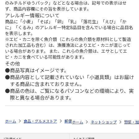
のみチルドゆうパック」などとなる場合は、記号での表示はせ
ず、商品内容欄にその旨を表示しています。
アレルギー情報について
商品に「小麦」「そば」「卵」「乳」「落花生」「えび」「か
に」「くるみ」のアレルギー特定8品目を含んでいる場合に品目名
を表示します。
※エビ・カニを除く魚介類（これらの魚介類を原材料として製造
された加工品も含む）は、漁獲漁法によりエビ・カニが混じって
いる場合があります。 また、これらの魚介類は、エサとしてエ
ビ・カニを食べている可能性があります。
その他
商品写真はイメージです。
商品内容として記載されていない「小道具類」はお届け
する商品に含まれておりません。
商品の色は、ご覧になるパソコンなどの環境により、実
際と異なる場合があります。
ホーム
食品・グルメストア
郵便局のカタログ
夏のおすすめセレクシ
ホーム
ネットショップ
惣菜・加
ご利用ガイド
よくあるご質問