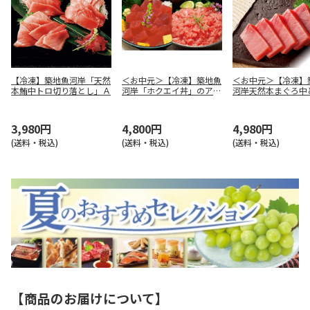
【冷凍】築地魚河岸「天然
＜お中元＞【冷凍】築地魚
＜お中元＞【冷凍】
本鮪中トロ切り落とし」Ａ
河岸「ホクエイ丼」のアタ
河岸天然本まぐろ中
マ
身Ａ
3,980円
4,800円
4,980円
(送料・税込)
(送料・税込)
(送料・税込)
【商品のお届けについて】