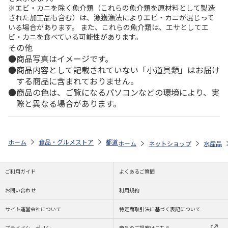
※エビ・カニを除く魚介類（これらの魚介類を原材料として製造
された加工品も含む）は、漁獲漁法によりエビ・カニが混じって
いる場合があります。 また、これらの魚介類は、エサとしてエ
ビ・カニを食べている可能性があります。
その他
商品写真はイメージです。
商品内容として記載されていない「小道具類」はお届け
する商品に含まれておりません。
商品の色は、ご覧になるパソコンなどの環境により、実
際と異なる場合があります。
ホーム
食品・グルメストア
都道府県から探す
東京都
【冷凍】築
ホーム
ネットショップ
水産品
ご利用ガイド
よくあるご質問
お問い合わせ
利用規約
サイト運営会社について
特定商取引法に基づく表記について
プライバシーポリシー
商品のご提案はこちら