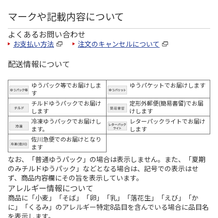
マークや記載内容について
よくあるお問い合わせ
お支払い方法
注文のキャンセルについて
配送情報について
ゆうパック等でお届けしま
ゆうパケットでお届けします
す
チルドゆうパックでお届け
定形外郵便(簡易書留)でお届
します
けします
冷凍ゆうパックでお届けし
レターパックライトでお届け
ます。
します
佐川急便でのお届けとなり
ます
なお、「普通ゆうパック」の場合は表示しません。また、「夏期
のみチルドゆうパック」などとなる場合は、記号での表示はせ
ず、商品内容欄にその旨を表示しています。
アレルギー情報について
商品に「小麦」「そば」「卵」「乳」「落花生」「えび」「か
に」「くるみ」のアレルギー特定8品目を含んでいる場合に品目名
を表示します。