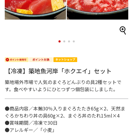
1
2
3
4
【冷凍】築地魚河岸「ホクエイ」セット
築地場外市場で人気のまぐろどんぶりの具2種セットで
す。食べやすいようにひとつずつ個包装にしました。
●商品内容／本鮪30％入りまぐろたたき65g×2、天然ま
ぐろかちわり丼の具60g×2、まぐろ丼のたれ15ml×4
●賞味期間／冷凍で30日
●アレルギー／「小麦」