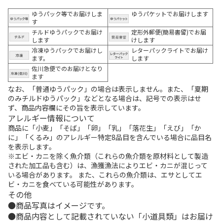
ゆうパック等でお届けしま
ゆうパケットでお届けします
す
チルドゆうパックでお届け
定形外郵便(簡易書留)でお届
します
けします
冷凍ゆうパックでお届けし
レターパックライトでお届け
ます。
します
佐川急便でのお届けとなり
ます
なお、「普通ゆうパック」の場合は表示しません。また、「夏期
のみチルドゆうパック」などとなる場合は、記号での表示はせ
ず、商品内容欄にその旨を表示しています。
アレルギー情報について
商品に「小麦」「そば」「卵」「乳」「落花生」「えび」「か
に」「くるみ」のアレルギー特定8品目を含んでいる場合に品目名
を表示します。
※エビ・カニを除く魚介類（これらの魚介類を原材料として製造
された加工品も含む）は、漁獲漁法によりエビ・カニが混じって
いる場合があります。 また、これらの魚介類は、エサとしてエ
ビ・カニを食べている可能性があります。
その他
商品写真はイメージです。
商品内容として記載されていない「小道具類」はお届け