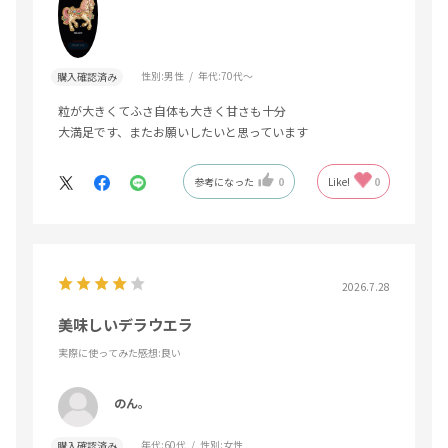
性別:
男性
年代:
70代～
購入確認済み
粒が大きくてふさ自体も大きく甘さも十分
大満足です、またお願いしたいと思っています
参考になった
0
Like!
0
2026.7.28
美味しいデラウエラ
実際に使ってみた感想
:良い
のん。
年代:
60代
性別:
女性
購入確認済み