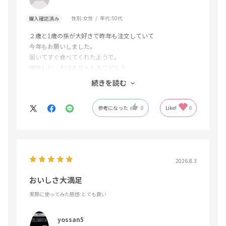
性別:
女性
年代:
50代
購入確認済み
２歳と1歳の孫が大好きで昨年も注文していて
今年もお願いしました。
届いてすぐ食べてくれたようで。
美味しい、おばあちゃんありがとう
って動画が届きうれしくなりました。
続きを読む
今年は、なんとカワイイお口から
モゴモゴと皮を出せるようにもなりまして
参考になった
0
Like!
0
成長を感じました。小さなお口とお手々に
ぴったりの甘いデラウェア。おすすめです。
2026.8.3
おいしさ大満足
実際に使ってみた感想
:とても良い
yossan5