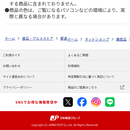
する商品に含まれておりません。
商品の色は、ご覧になるパソコンなどの環境により、実
際と異なる場合があります。
ホーム
食品・グルメストア
都道府県から探す
山形県
山形県産 
ホーム
ネットショップ
農産品
ご利用ガイド
よくあるご質問
お問い合わせ
利用規約
サイト運営会社について
特定商取引法に基づく表記について
プライバシーポリシー
商品のご提案はこちら
SNSでお得な情報発信中
Copyright (C) JAPAN POST Co.,Ltd. All Rights Reserved.