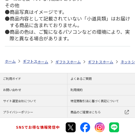
その他
商品写真はイメージです。
商品内容として記載されていない「小道具類」はお届け
する商品に含まれておりません。
商品の色は、ご覧になるパソコンなどの環境により、実
際と異なる場合があります。
ホーム
ギフトストア
お中元・夏ギフト特集 2026
おすすめ ご当地
ホーム
ギフトストア
ホーム
お中元・夏ギフト特集 2026
ギフトストア
ホーム
お中元・夏
ネットシ
ご利用ガイド
よくあるご質問
お問い合わせ
利用規約
サイト運営会社について
特定商取引法に基づく表記について
プライバシーポリシー
商品のご提案はこちら
SNSでお得な情報発信中