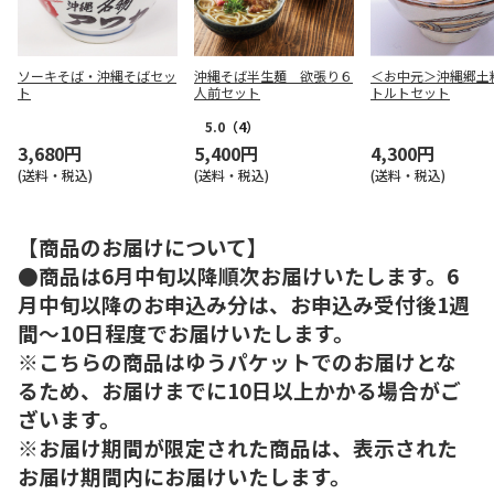
ソーキそば・沖縄そばセッ
沖縄そば半生麺 欲張り６
＜お中元＞沖縄郷土
ト
人前セット
トルトセット
5.0
（4）
3,680円
5,400円
4,300円
(送料・税込)
(送料・税込)
(送料・税込)
【商品のお届けについて】
●商品は6月中旬以降順次お届けいたします。6
月中旬以降のお申込み分は、お申込み受付後1週
間～10日程度でお届けいたします。
※こちらの商品はゆうパケットでのお届けとな
るため、お届けまでに10日以上かかる場合がご
ざいます。
※お届け期間が限定された商品は、表示された
お届け期間内にお届けいたします。