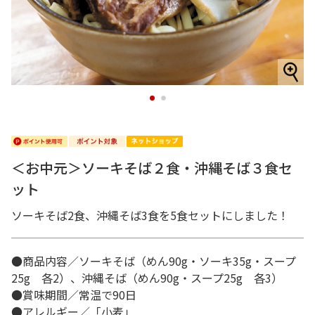
1
2
＜お中元＞ソーキそば２食・沖縄そば３食セ
ット
ソーキそば2食、沖縄そば3食を5食セットにしました！
●商品内容／ソーキそば（めん90g・ソーキ35g・スープ
25g 各2）、沖縄そば（めん90g・スープ25g 各3）
●賞味期間／常温で90日
●アレルギー／「小麦」