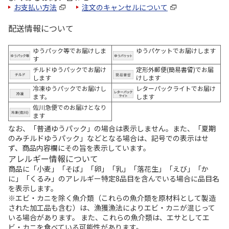
お支払い方法
注文のキャンセルについて
配送情報について
ゆうパック等でお届けしま
ゆうパケットでお届けします
す
チルドゆうパックでお届け
定形外郵便(簡易書留)でお届
します
けします
冷凍ゆうパックでお届けし
レターパックライトでお届け
ます。
します
佐川急便でのお届けとなり
ます
なお、「普通ゆうパック」の場合は表示しません。また、「夏期
のみチルドゆうパック」などとなる場合は、記号での表示はせ
ず、商品内容欄にその旨を表示しています。
アレルギー情報について
商品に「小麦」「そば」「卵」「乳」「落花生」「えび」「か
に」「くるみ」のアレルギー特定8品目を含んでいる場合に品目名
を表示します。
※エビ・カニを除く魚介類（これらの魚介類を原材料として製造
された加工品も含む）は、漁獲漁法によりエビ・カニが混じって
いる場合があります。 また、これらの魚介類は、エサとしてエ
ビ・カニを食べている可能性があります。